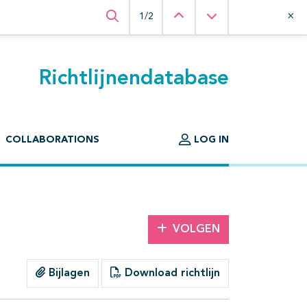
Vorige
Volgende
×
1/2
Zoeken binnen deze richtlijn
Richtlijnendatabase
COLLABORATIONS
LOG IN
VOLGEN
Bijlagen
Download richtlijn