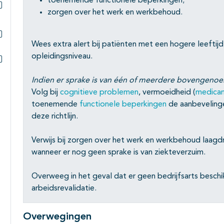
toenemende functionele beperkingen;
zorgen over het werk en werkbehoud.
Subpagina's open- en dichtklappen
Wees extra alert bij patiënten met een hogere leeftijd
Subpagina's open- en dichtklappen
opleidingsniveau.
Subpagina's open- en dichtklappen
Indien er sprake is van één of meerdere bovengen
Volg bij
cognitieve problemen
, vermoeidheid (
medica
toenemende
functionele beperkingen
de aanbevelinge
deze richtlijn.
Verwijs bij zorgen over het werk en werkbehoud laagdr
wanneer er nog geen sprake is van ziekteverzuim.
Overweeg in het geval dat er geen bedrijfsarts beschik
arbeidsrevalidatie.
Overwegingen