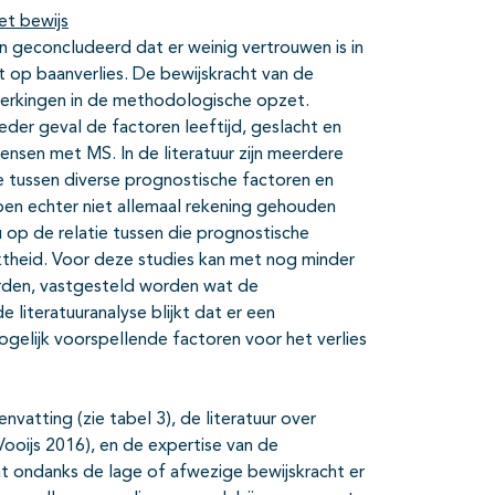
et bewijs
n geconcludeerd dat er weinig vertrouwen is in
t op baanverlies. De bewijskracht van de
erkingen in de methodologische opzet.
der geval de factoren leeftijd, geslacht en
mensen met MS. In de literatuur zijn meerdere
 tussen diverse prognostische factoren en
ben echter niet allemaal rekening gehouden
u op de relatie tussen die prognostische
ktheid. Voor deze studies kan met nog minder
eerden, vastgesteld worden wat de
 literatuuranalyse blijkt dat er een
ogelijk voorspellende factoren voor het verlies
nvatting (zie tabel 3), de literatuur over
Vooijs 2016), en de expertise van de
dat ondanks de lage of afwezige bewijskracht er