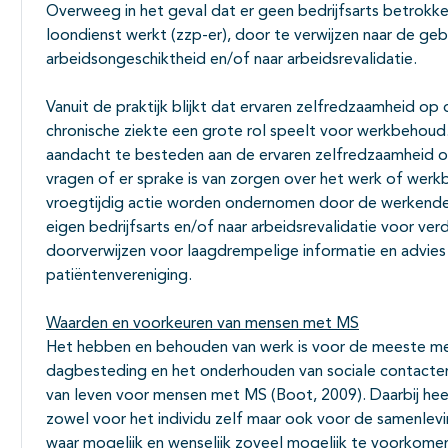
Overweeg in het geval dat er geen bedrijfsarts betrokken
loondienst werkt (zzp-er), door te verwijzen naar de g
arbeidsongeschiktheid en/of naar arbeidsrevalidatie.
Vanuit de praktijk blijkt dat ervaren zelfredzaamheid o
chronische ziekte een grote rol speelt voor werkbehou
aandacht te besteden aan de ervaren zelfredzaamheid op
vragen of er sprake is van zorgen over het werk of werk
vroegtijdig actie worden ondernomen door de werkende m
eigen bedrijfsarts en/of naar arbeidsrevalidatie voor v
doorverwijzen voor laagdrempelige informatie en advies
patiëntenvereniging.
Waarden en voorkeuren van mensen met MS
Het hebben en behouden van werk is voor de meeste me
dagbesteding en het onderhouden van sociale contacten.
van leven voor mensen met MS (Boot, 2009). Daarbij heef
zowel voor het individu zelf maar ook voor de samenlevi
waar mogelijk en wenselijk zoveel mogelijk te voorkome