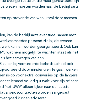
 de overige factoren die meer gerelateerd zijn
verwezen moeten worden naar de bedrijfsarts,
hten op preventie van werkuitval door mensen
en, kan de bedrijfsarts eventueel samen met
werkzaamheden passend zijn bij de ervaren
et werk kunnen worden georganiseerd. Ook kan
 MS wat hem mogelijk te wachten staat als het
als het aanvragen van een
 zullen bij verminderde belastbaarheid ook
bijvoorbeeld door minder uren te gaan werken.
 een risico voor extra loonverlies op de langere
neer iemand volledig uitvalt voor zijn of haar
id ‘het UWV’ alleen kijken naar de laatste
ordat arbeidscontracten worden aangepast
arover goed kunnen adviseren.