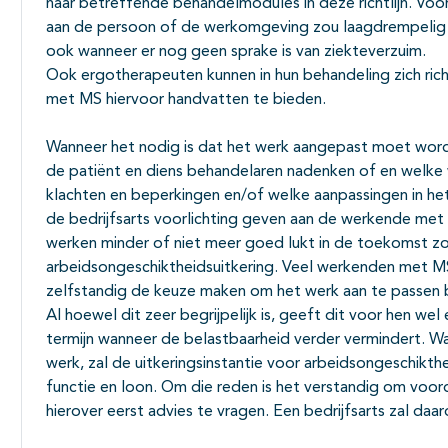
naar betreffende behandelmodules in deze richtlijn. Voor
aan de persoon of de werkomgeving zou laagdrempelig 
ook wanneer er nog geen sprake is van ziekteverzuim.
Ook ergotherapeuten kunnen in hun behandeling zich ric
met MS hiervoor handvatten te bieden.
Wanneer het nodig is dat het werk aangepast moet word
de patiënt en diens behandelaren nadenken of en welke 
klachten en beperkingen en/of welke aanpassingen in h
de bedrijfsarts voorlichting geven aan de werkende met
werken minder of niet meer goed lukt in de toekomst zo
arbeidsongeschiktheidsuitkering. Veel werkenden met MS
zelfstandig de keuze maken om het werk aan te passen 
Al hoewel dit zeer begrijpelijk is, geeft dit voor hen wel
termijn wanneer de belastbaarheid verder vermindert. Wan
werk, zal de uitkeringsinstantie voor arbeidsongeschikthe
functie en loon. Om die reden is het verstandig om vo
hierover eerst advies te vragen. Een bedrijfsarts zal da