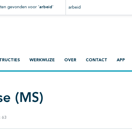
Zoeken binnen deze richtlijn
aten gevonden voor '
arbeid
'
TRUCTIES
WERKWIJZE
OVER
CONTACT
APP
se (MS)
:
63