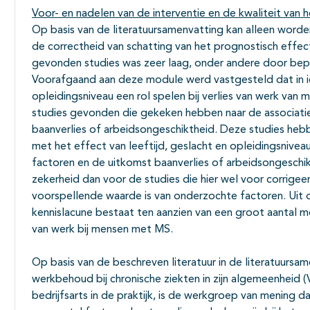
Voor- en nadelen van de interventie en de kwaliteit van h
Op basis van de literatuursamenvatting kan alleen worde
de correctheid van schatting van het prognostisch effec
gevonden studies was zeer laag, onder andere door bep
Voorafgaand aan deze module werd vastgesteld dat in ie
opleidingsniveau een rol spelen bij verlies van werk van 
studies gevonden die gekeken hebben naar de associatie
baanverlies of arbeidsongeschiktheid. Deze studies heb
met het effect van leeftijd, geslacht en opleidingsnivea
factoren en de uitkomst baanverlies of arbeidsongeschi
zekerheid dan voor de studies die hier wel voor corrig
voorspellende waarde is van onderzochte factoren. Uit de
kennislacune bestaat ten aanzien van een groot aantal m
van werk bij mensen met MS.
Op basis van de beschreven literatuur in de literatuursame
werkbehoud bij chronische ziekten in zijn algemeenheid (
bedrijfsarts in de praktijk, is de werkgroep van mening 