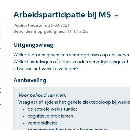
Arbeidsparticipatie bij MS
Opties
Publicatiedatum:
26-08-2021
Beoordeeld op geldigheid:
11-12-2023
eken binnen deze richtlijn
Uitgangsvraag
Welke factoren geven een verhoogd risico op een vervr
Alles openklappen
Welke handelingen of acties zouden vervolgens ingezet
uitval van het werk te verlagen?
Aanbeveling
Voor behoud van werk
Subpagina's open- en dichtklappen
Vraag actief tijdens het gehele ziektebeloop bij wer
de actuele werksituatie;
Subpagina's open- en dichtklappen
cognitieve problemen;
vermoeidheid;