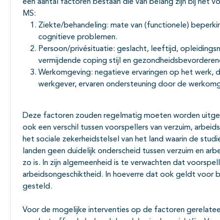
een aantal factoren bestaan die van belang zijn bij het v
MS:
Ziekte/behandeling: mate van (functionele) beperkin
cognitieve problemen.
Persoon/privésituatie: geslacht, leeftijd, opleidings
vermijdende coping stijl en gezondheidsbevordere
Werkomgeving: negatieve ervaringen op het werk, du
werkgever, ervaren ondersteuning door de werkomg
Deze factoren zouden regelmatig moeten worden uitgevr
ook een verschil tussen voorspellers van verzuim, arbeid
het sociale zekerheidstelsel van het land waarin de stud
landen geen duidelijk onderscheid tussen verzuim en arbe
zo is. In zijn algemeenheid is te verwachten dat voorspell
arbeidsongeschiktheid. In hoeverre dat ook geldt voor 
gesteld.
Voor de mogelijke interventies op de factoren gerelatee