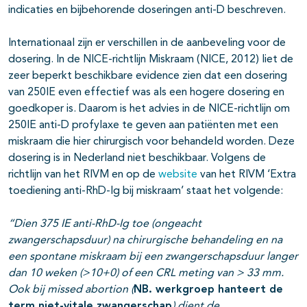
indicaties en bijbehorende doseringen anti-D beschreven.
Internationaal zijn er verschillen in de aanbeveling voor de
dosering. In de NICE-richtlijn Miskraam (NICE, 2012) liet de
zeer beperkt beschikbare evidence zien dat een dosering
van 250IE even effectief was als een hogere dosering en
goedkoper is. Daarom is het advies in de NICE-richtlijn om
250IE anti-D profylaxe te geven aan patiënten met een
miskraam die hier chirurgisch voor behandeld worden. Deze
dosering is in Nederland niet beschikbaar. Volgens de
richtlijn van het RIVM en op de
website
van het RIVM ‘Extra
toediening anti-RhD-Ig bij miskraam’ staat het volgende:
“Dien 375 IE anti-RhD-Ig toe (ongeacht
zwangerschapsduur) na chirurgische behandeling en na
een spontane miskraam bij een zwangerschapsduur langer
dan 10 weken (>10+0) of een CRL meting van > 33 mm.
Ook bij missed abortion (
NB. werkgroep hanteert de
term niet-vitale zwangerschap
) dient de