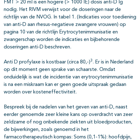
FMT > 20 ml is een hogere (> 1000 IE) dosis anti-D Ig
nodig. Het RIVM verwijst voor de doseringen naar de
richtlijn van de NVOG. In tabel 1. (Indicaties voor toediening
van anti-D aan rhesus-negatieve zwangere vrouwen) op
pagina 10 van de richtlijn Erytrocytenimmunisatie en
zwangerschap worden de indicaties en bijbehorende
doseringen anti-D beschreven.
3
Anti D profylaxe is kostbaar (circa 80,-)
. Er is in Nederland
op dit moment geen sprake van schaarste. Omdat
onduidelijk is wat de incidentie van erytrocytenimmunisatie
is na een miskraam kan er geen goede uitspraak gedaan
worden over kosteneffectiviteit.
Bespreek bij de nadelen van het geven van anti-D, naast
eerder genoemde zeer kleine kans op overdracht van zeer
zeldzame of nog onbekende ziekten uit bloedproducten,
de bijwerkingen, zoals genoemd in het
farmacotherapeutisch kompas: Soms (0,1-1%): hoofdpijn,