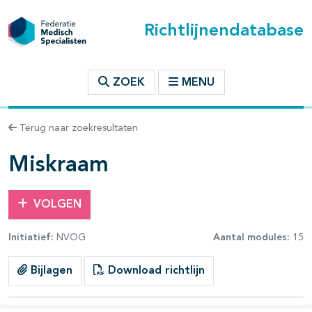
Richtlijnendatabase
t inhoudsopgave
ZOEK
MENU
n binnen deze richtlijn
Terug naar zoekresultaten
Miskraam
VOLGEN
Initiatief:
NVOG
Aantal modules:
15
Bijlagen
Download richtlijn