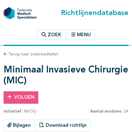
Richtlijnendatabase
t inhoudsopgave
ZOEK
MENU
n binnen deze richtlijn
Terug naar zoekresultaten
les openklappen
Minimaal Invasieve Chirurgie
(MIC)
VOLGEN
pagina's open- en dichtklappen
Initiatief:
NVOG
Aantal modules:
24
pagina's open- en dichtklappen
Bijlagen
Download richtlijn