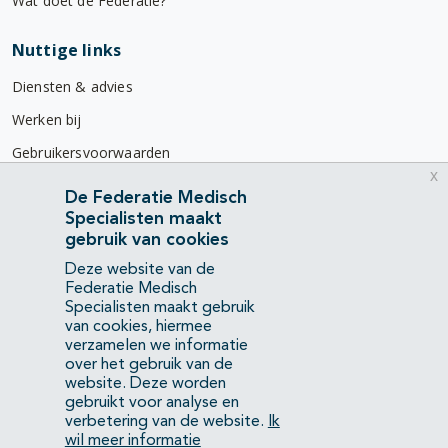
Wat doet de Federatie?
Nuttige links
Diensten & advies
Werken bij
Gebruikersvoorwaarden
x
Privacyverklaring
De Federatie Medisch
Specialisten maakt
Contact
gebruik van cookies
Mercatorlaan 1200
Deze website van de
3528 BL Utrecht
Federatie Medisch
Specialisten maakt gebruik
van cookies, hiermee
(088) 505 34 34
verzamelen we informatie
info@richtlijnendatabase.nl
over het gebruik van de
website. Deze worden
gebruikt voor analyse en
YouTube
LinkedIn
verbetering van de website.
Ik
wil meer informatie