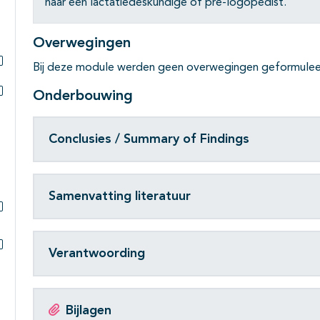
naar een lactatiedeskundige of pre-logopedist.
Overwegingen
Bij deze module werden geen overwegingen geformulee
Subpagina's open- en dichtklappen
Onderbouwing
Subpagina's open- en dichtklappen
Conclusies / Summary of Findings
Samenvatting literatuur
Subpagina's open- en dichtklappen
Verantwoording
Subpagina's open- en dichtklappen
Bijlagen