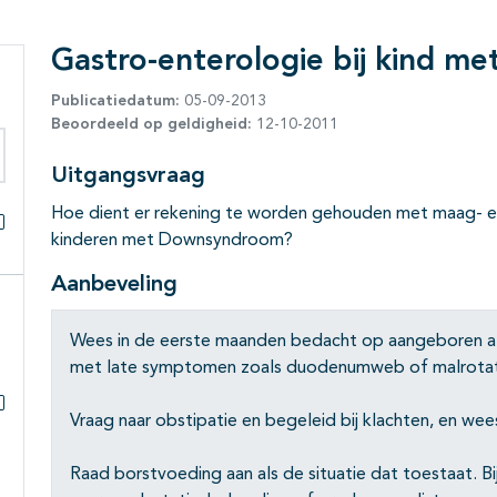
Gastro-enterologie bij kind 
Publicatiedatum:
05-09-2013
Beoordeeld op geldigheid:
12-10-2011
Uitgangsvraag
eken binnen deze richtlijn
Hoe dient er rekening te worden gehouden met maag- e
kinderen met Downsyndroom?
Alles openklappen
Aanbeveling
Wees in de eerste maanden bedacht op aangeboren af
met late symptomen zoals duodenumweb of malrotat
Vraag naar obstipatie en begeleid bij klachten, en we
Subpagina's open- en dichtklappen
Raad borstvoeding aan als de situatie dat toestaat.