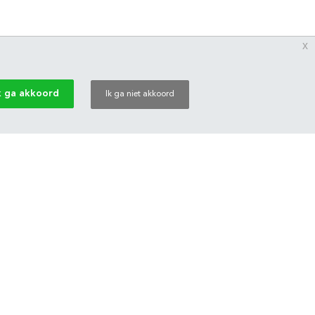
x
k ga akkoord
Ik ga niet akkoord