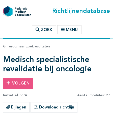
Richtlijnendatabase
t inhoudsopgave
ZOEK
MENU
n binnen deze richtlijn
Terug naar zoekresultaten
Medisch specialistische
les openklappen
revalidatie bij oncologie
VOLGEN
pagina's open- en dichtklappen
Initiatief:
VRA
Aantal modules:
27
Bijlagen
Download richtlijn