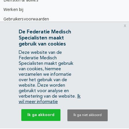
Werken bij
Gebruikersvoorwaarden
x
Privacyverklaring
De Federatie Medisch
Specialisten maakt
Contact
gebruik van cookies
Mercatorlaan 1200
Deze website van de
3528 BL Utrecht
Federatie Medisch
Specialisten maakt gebruik
van cookies, hiermee
(088) 505 34 34
verzamelen we informatie
info@richtlijnendatabase.nl
over het gebruik van de
website. Deze worden
gebruikt voor analyse en
YouTube
LinkedIn
verbetering van de website.
Ik
wil meer informatie
KvK Federatie Medisch Specialisten:
40483480
Ik ga akkoord
Ik ga niet akkoord
Privacyverklaring