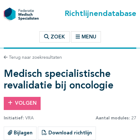
Richtlijnendatabase
t inhoudsopgave
ZOEK
MENU
n binnen deze richtlijn
Terug naar zoekresultaten
Medisch specialistische
les openklappen
revalidatie bij oncologie
VOLGEN
pagina's open- en dichtklappen
Initiatief:
VRA
Aantal modules:
27
Bijlagen
Download richtlijn