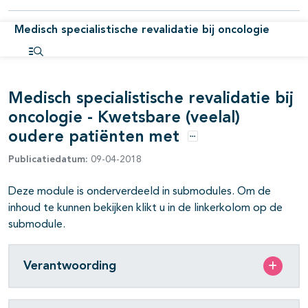
Medisch specialistische revalidatie bij oncologie
pagina's open- en dichtklappen
pagina's open- en dichtklappen
Open inhoudsopgave
pagina's open- en dichtklappen
Medisch specialistische revalidatie bij
oncologie - Kwetsbare (veelal)
oudere patiënten met
Opties
Publicatiedatum:
09-04-2018
Deze module is onderverdeeld in submodules. Om de
inhoud te kunnen bekijken klikt u in de linkerkolom op de
submodule.
pagina's open- en dichtklappen
Verantwoording