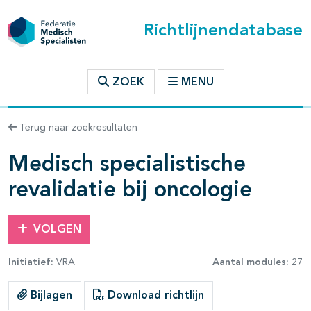
Richtlijnendatabase
t inhoudsopgave
ZOEK
MENU
n binnen deze richtlijn
Terug naar zoekresultaten
Medisch specialistische
les openklappen
revalidatie bij oncologie
VOLGEN
pagina's open- en dichtklappen
Initiatief:
VRA
Aantal modules:
27
Bijlagen
Download richtlijn