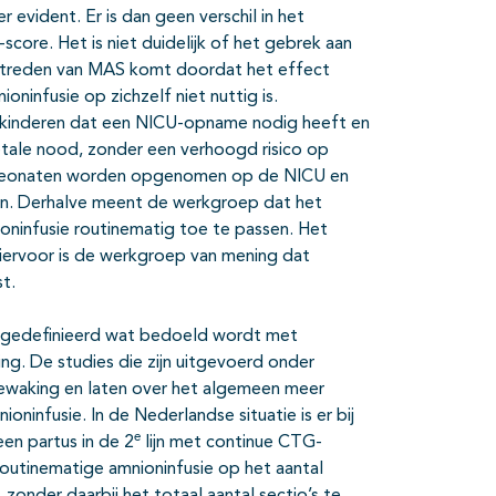
r evident. Er is dan geen verschil in het
core. Het is niet duidelijk of het gebrek aan
 optreden van MAS komt doordat het effect
infusie op zichzelf niet nuttig is.
ntal kinderen dat een NICU-opname nodig heeft en
oetale nood, zonder een verhoogd risico op
m neonaten worden opgenomen op de NICU en
nen. Derhalve meent de werkgroep dat het
ninfusie routinematig toe te passen. Het
hiervoor is de werkgroep van mening dat
t.
et gedefinieerd wat bedoeld wordt met
ng. De studies die zijn uitgevoerd onder
bewaking en laten over het algemeen meer
oninfusie. In de Nederlandse situatie is er bij
e
en partus in de 2
lijn met continue CTG-
 routinematige amnioninfusie op het aantal