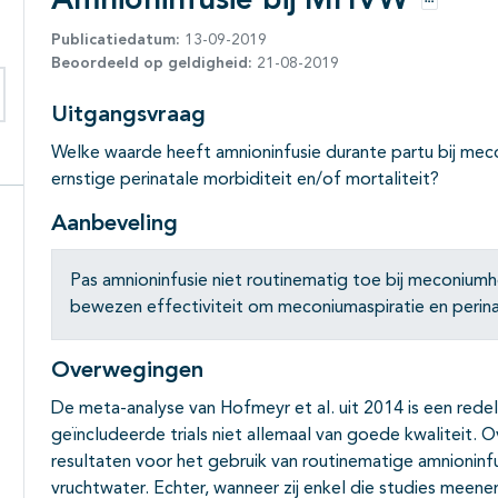
Amnioninfusie bij MHVW
Opties
Publicatiedatum:
13-09-2019
Beoordeeld op geldigheid:
21-08-2019
Uitgangsvraag
eken binnen deze richtlijn
Welke waarde heeft amnioninfusie durante partu bij me
ernstige perinatale morbiditeit en/of mortaliteit?
Aanbeveling
Pas amnioninfusie niet routinematig toe bij meconiu
bewezen effectiviteit om meconiumaspiratie en perin
Overwegingen
De meta-analyse van Hofmeyr et al. uit 2014 is een redel
geïncludeerde trials niet allemaal van goede kwaliteit. 
resultaten voor het gebruik van routinematige amnionin
vruchtwater. Echter, wanneer zij enkel die studies meenem