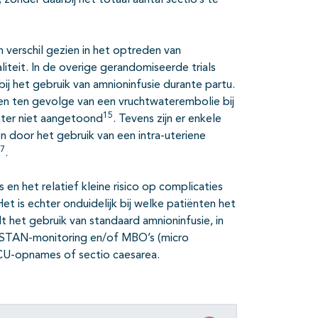
onder daarbij het totaal aantal sectio’s te
 verschil gezien in het optreden van
liteit. In de overige gerandomiseerde trials
ij het gebruik van amnioninfusie durante partu.
jven ten gevolge van een vruchtwaterembolie bij
15
chter niet aangetoond
. Tevens zijn er enkele
en door het gebruik van een intra-uteriene
17
.
n het relatief kleine risico op complicaties
et is echter onduidelijk bij welke patiënten het
 het gebruik van standaard amnioninfusie, in
 STAN-monitoring en/of MBO’s (micro
ICU-opnames of sectio caesarea.