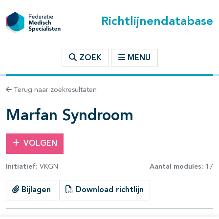
Richtlijnendatabase
t inhoudsopgave
ZOEK
MENU
n binnen deze richtlijn
Terug naar zoekresultaten
les openklappen
Marfan Syndroom
VOLGEN
Initiatief:
VKGN
Aantal modules:
17
Bijlagen
Download richtlijn