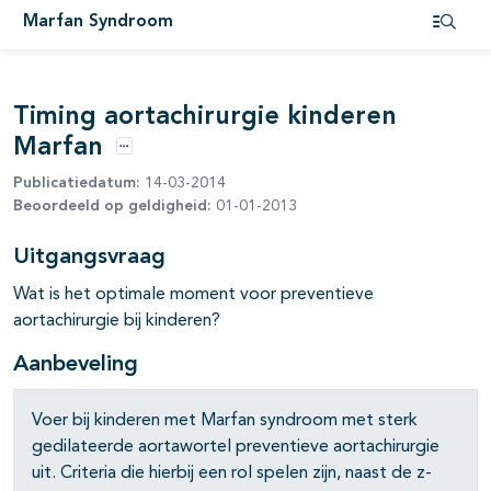
Marfan Syndroom
Open i
Timing aortachirurgie kinderen
Marfan
Opties
Publicatiedatum:
14-03-2014
Beoordeeld op geldigheid:
01-01-2013
Uitgangsvraag
pagina's open- en dichtklappen
Wat is het optimale moment voor preventieve
aortachirurgie bij kinderen?
Aanbeveling
Voer bij kinderen met Marfan syndroom met sterk
gedilateerde aortawortel preventieve aortachirurgie
uit. Criteria die hierbij een rol spelen zijn, naast de z-