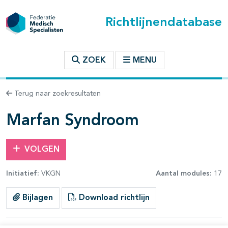
Richtlijnendatabase
t inhoudsopgave
ZOEK
MENU
n binnen deze richtlijn
Terug naar zoekresultaten
les openklappen
Marfan Syndroom
VOLGEN
Initiatief:
VKGN
Aantal modules:
17
Bijlagen
Download richtlijn