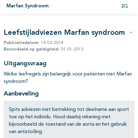
Marfan Syndroom
Open i
Leefstijladviezen Marfan syndroom
Opt
Publicatiedatum:
14-03-2014
Beoordeeld op geldigheid:
01-01-2013
Uitgangsvraag
Welke leefregels zijn belangrijk voor patiënten met Marfan
pagina's open- en dichtklappen
syndroom?
Aanbeveling
Spits adviezen met betrekking tot deelname aan sport
toe op het individu. Houd daarbij rekening met
bijvoorbeeld de toestand van de aorta en het gebruik
van antistolling.