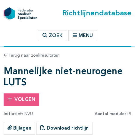
Richtlijnendatabase
t inhoudsopgave
ZOEK
MENU
n binnen deze richtlijn
Terug naar zoekresultaten
Mannelijke niet-neurogene
LUTS
VOLGEN
Initiatief:
NVU
Aantal modules:
9
Bijlagen
Download richtlijn