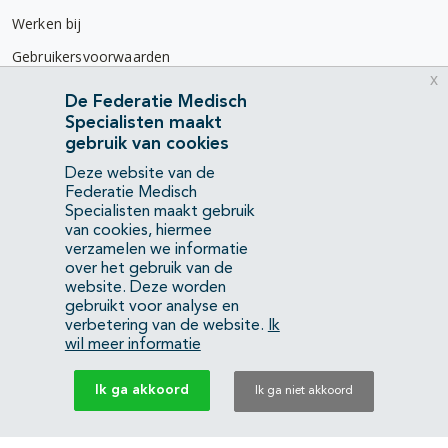
Werken bij
Gebruikersvoorwaarden
x
Privacyverklaring
De Federatie Medisch
Specialisten maakt
Contact
gebruik van cookies
Mercatorlaan 1200
Deze website van de
3528 BL Utrecht
Federatie Medisch
Specialisten maakt gebruik
van cookies, hiermee
(088) 505 34 34
verzamelen we informatie
info@richtlijnendatabase.nl
over het gebruik van de
website. Deze worden
gebruikt voor analyse en
YouTube
LinkedIn
verbetering van de website.
Ik
wil meer informatie
KvK Federatie Medisch Specialisten:
40483480
Ik ga akkoord
Ik ga niet akkoord
Privacyverklaring