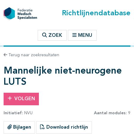
Richtlijnendatabase
t inhoudsopgave
ZOEK
MENU
n binnen deze richtlijn
Terug naar zoekresultaten
Mannelijke niet-neurogene
LUTS
VOLGEN
Initiatief:
NVU
Aantal modules:
9
Bijlagen
Download richtlijn