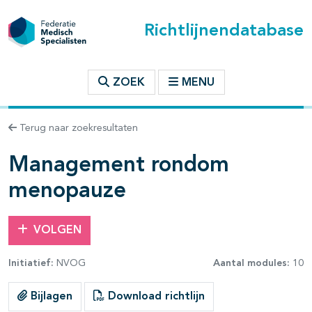
Richtlijnendatabase
t inhoudsopgave
ZOEK
MENU
n binnen deze richtlijn
Terug naar zoekresultaten
Management rondom
menopauze
VOLGEN
Initiatief:
NVOG
Aantal modules:
10
Bijlagen
Download richtlijn