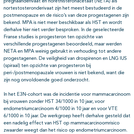
pregnaanderivaat en norethisteronacetaat (NETA) als
nortestosteronderivaat zijn het meest bestudeerd in de
postmenopauze en de risico’s van deze progestagenen zijn
bekend. MPA is niet meer beschikbaar als HST en wordt
derhalve hier niet verder besproken. In de geselecteerde
Franse studies is progesteron ten opzichte van
verschillende progestagenen beoordeeld, maar werden
NETA en MPA weinig gebruikt in verhouding tot andere
progestagenen. De veiligheid van drospirenon en LNG IUS
(spiraal) ten opzichte van progesteron bij
peri-/postmenopauzale vrouwen is niet bekend, want die
zijn nog onvoldoende goed onderzocht.
In het E3N-cohort was de incidentie voor mammacarcinoom
bij vrouwen zonder HST 34/1000 in 10 jaar, voor
endometriumcarcinoom 4/1000 in 10 jaar en voor VTE
6/1000 in 10 jaar. De werkgroep heeft derhalve gesteld dat
een nadelig effect van HST op mammacarcinoomrisico
zwaarder weegt dan het risico op endometriumcarcinoom.