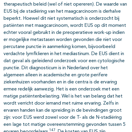
therapeutisch beleid (wel of niet opereren). De waarde van
EUS bij de stadiëring van het maagcarcinoom is derhalve
beperkt. Hoewel dit niet systematisch is onderzocht bij
patiënten met maagcarcinoom, wordt EUS op dit moment
echter vooral gebruikt in de preoperatieve work-up indien
er mogelijke metastasen worden gevonden die niet voor
percutane punctie in aanmerking komen, bijvoorbeeld
verdachte lymfklieren in het mediastinum. De EUS dient in
dat geval als geleidend onderzoek voor een cytologische
punctie. Dit diagnosticum is in Nederland over het
algemeen alleen in academische en grote perifere
ziekenhuizen voorhanden en in die centra is de ervaring
ermee redelijk aanwezig. Het is een onderzoek met een
matige patiëntenbelasting. Wel is het van belang dat het
wordt verricht door iemand met ruime ervaring. Zelfs in
ervaren handen kan de spreiding in de bevindingen groot
zijn: voor EUS werd zowel voor de T- als de N-stadiëring
een lage tot matige overeenstemming gevonden tussen 5
147
ervaren beoordelaars
. De kosten van EUS zijn