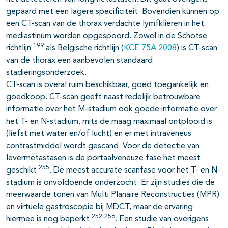
gepaard met een lagere specificiteit. Bovendien kunnen op
een CT-scan van de thorax verdachte lymfklieren in het
mediastinum worden opgespoord. Zowel in de Schotse
199
richtlijn
als Belgische richtlijn (
KCE 75A 2008
) is CT-scan
van de thorax een aanbevolen standaard
stadiëringsonderzoek.
CT-scan is overal ruim beschikbaar, goed toegankelijk en
goedkoop. CT-scan geeft naast redelijk betrouwbare
informatie over het M-stadium ook goede informatie over
het T- en N-stadium, mits de maag maximaal ontplooid is
(liefst met water en/of lucht) en er met intraveneus
contrastmiddel wordt gescand. Voor de detectie van
levermetastasen is de portaalveneuze fase het meest
255
geschikt
. De meest accurate scanfase voor het T- en N-
stadium is onvoldoende onderzocht. Er zijn studies die de
meerwaarde tonen van Multi Planaire Reconstructies (MPR)
en virtuele gastroscopie bij MDCT, maar de ervaring
252
256
hiermee is nog beperkt
. Een studie van overigens