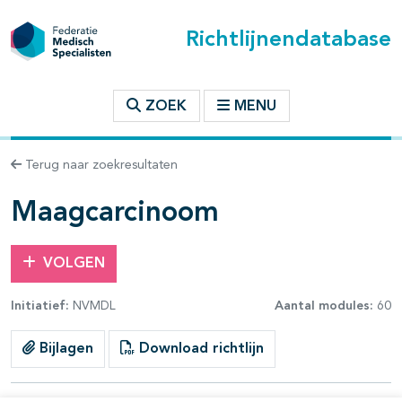
Richtlijnendatabase
t inhoudsopgave
ZOEK
MENU
n binnen deze richtlijn
Terug naar zoekresultaten
les openklappen
Maagcarcinoom
VOLGEN
Initiatief:
NVMDL
Aantal modules:
60
pagina's open- en dichtklappen
Bijlagen
Download richtlijn
pagina's open- en dichtklappen