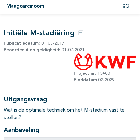
pagina's open- en dichtklappen
Maagcarcinoom
Open i
Initiële M-stadiëring
Opties
pagina's open- en dichtklappen
Publicatiedatum:
01-03-2017
Beoordeeld op geldigheid:
01-07-2021
pagina's open- en dichtklappen
pagina's open- en dichtklappen
Project nr:
15400
Einddatum
02-2029
Uitgangsvraag
pagina's open- en dichtklappen
Wat is de optimale techniek om het M-stadium vast te
stellen?
Aanbeveling
pagina's open- en dichtklappen