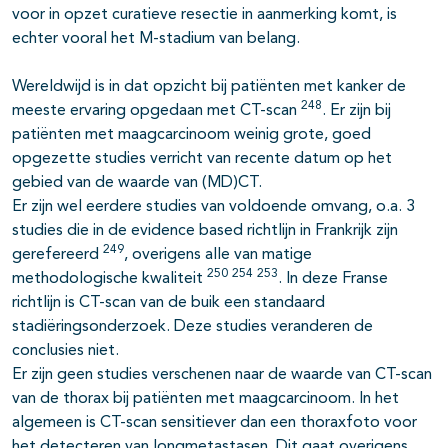
voor in opzet curatieve resectie in aanmerking komt, is
echter vooral het M-stadium van belang.
Wereldwijd is in dat opzicht bij patiënten met kanker de
248
meeste ervaring opgedaan met CT-scan
. Er zijn bij
patiënten met maagcarcinoom weinig grote, goed
opgezette studies verricht van recente datum op het
gebied van de waarde van (MD)CT.
Er zijn wel eerdere studies van voldoende omvang, o.a. 3
studies die in de evidence based richtlijn in Frankrijk zijn
249
gerefereerd
, overigens alle van matige
250
254
253
methodologische kwaliteit
. In deze Franse
richtlijn is CT-scan van de buik een standaard
stadiëringsonderzoek. Deze studies veranderen de
conclusies niet.
Er zijn geen studies verschenen naar de waarde van CT-scan
van de thorax bij patiënten met maagcarcinoom. In het
algemeen is CT-scan sensitiever dan een thoraxfoto voor
het detecteren van longmetastasen. Dit gaat overigens