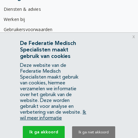
Diensten & advies
Werken bij
Gebruikersvoorwaarden
x
Privacyverklaring
De Federatie Medisch
Specialisten maakt
Contact
gebruik van cookies
Mercatorlaan 1200
Deze website van de
3528 BL Utrecht
Federatie Medisch
Specialisten maakt gebruik
van cookies, hiermee
(088) 505 34 34
verzamelen we informatie
info@richtlijnendatabase.nl
over het gebruik van de
website. Deze worden
gebruikt voor analyse en
YouTube
LinkedIn
verbetering van de website.
Ik
wil meer informatie
KvK Federatie Medisch Specialisten:
40483480
Ik ga akkoord
Ik ga niet akkoord