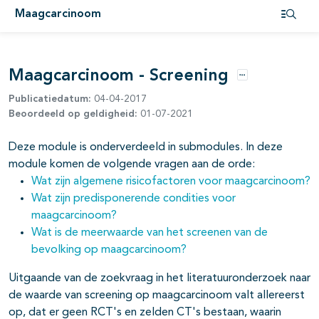
Maagcarcinoom
Open i
pagina's open- en dichtklappen
pagina's open- en dichtklappen
Maagcarcinoom - Screening
Opties
pagina's open- en dichtklappen
Publicatiedatum:
04-04-2017
Beoordeeld op geldigheid:
01-07-2021
pagina's open- en dichtklappen
Deze module is onderverdeeld in submodules. In deze
module komen de volgende vragen aan de orde:
Wat zijn algemene risicofactoren voor maagcarcinoom?
Wat zijn predisponerende condities voor
pagina's open- en dichtklappen
maagcarcinoom?
Wat is de meerwaarde van het screenen van de
bevolking op maagcarcinoom?
pagina's open- en dichtklappen
Uitgaande van de zoekvraag in het literatuuronderzoek naar
de waarde van screening op maagcarcinoom valt allereerst
pagina's open- en dichtklappen
op, dat er geen RCT's en zelden CT's bestaan, waarin