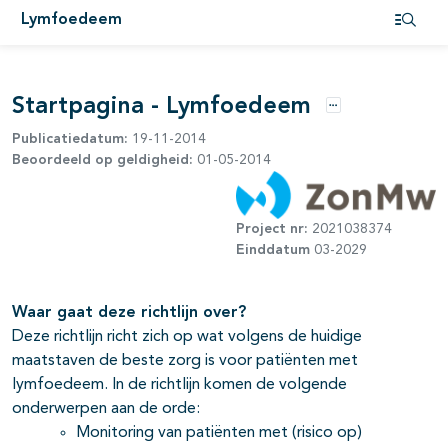
pagina's open- en dichtklappen
Lymfoedeem
Open i
pagina's open- en dichtklappen
Startpagina - Lymfoedeem
pagina's open- en dichtklappen
Opties
Publicatiedatum:
19-11-2014
Beoordeeld op geldigheid:
01-05-2014
Project nr:
2021038374
Einddatum
03-2029
Waar gaat deze richtlijn over?
Deze richtlijn richt zich op wat volgens de huidige
maatstaven de beste zorg is voor patiënten met
lymfoedeem. In de richtlijn komen de volgende
onderwerpen aan de orde:
Monitoring van patiënten met (risico op)