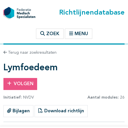
Richtlijnendatabase
t inhoudsopgave
ZOEK
MENU
n binnen deze richtlijn
Terug naar zoekresultaten
les openklappen
Lymfoedeem
VOLGEN
Initiatief:
NVDV
Aantal modules:
26
Bijlagen
Download richtlijn