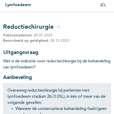
pagina's open- en dichtklappen
Lymfoedeem
Open i
pagina's open- en dichtklappen
Reductiechirurgie
pagina's open- en dichtklappen
Opties
Publicatiedatum:
30-01-2024
Beoordeeld op geldigheid:
28-12-2023
Uitgangsvraag
Wat is de indicatie voor reductiechirurgie bij de behandeling
van lymfoedeem?
Aanbeveling
Overweeg reductiechirurgie bij patiënten met
lymfoedeem stadium 2b/3 (ISL), in één of meer van de
volgende gevallen:
Wanneer de conservatieve behandeling faalt/geen