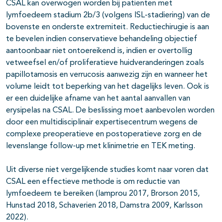
CSAL kan overwogen worden bij patiënten met
lymfoedeem stadium 2b/3 (volgens ISL-stadiering) van de
bovenste en onderste extremiteit. Reductiechirugie is aan
te bevelen indien conservatieve behandeling objectief
aantoonbaar niet ontoereikend is, indien er overtollig
vetweefsel en/of proliferatieve huidveranderingen zoals
papillotamosis en verrucosis aanwezig zijn en wanneer het
volume leidt tot beperking van het dagelijks leven. Ook is
er een duidelijke afname van het aantal aanvallen van
erysipelas na CSAL. De beslissing moet aanbevolen worden
door een multidisciplinair expertisecentrum wegens de
complexe preoperatieve en postoperatieve zorg en de
levenslange follow-up met klinimetrie en TEK meting.
Uit diverse niet vergelijkende studies komt naar voren dat
CSAL een effectieve methode is om reductie van
lymfoedeem te bereiken (lamprou 2017, Brorson 2015,
Hunstad 2018, Schaverien 2018, Damstra 2009, Karlsson
2022).