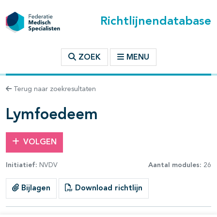
Richtlijnendatabase
t inhoudsopgave
ZOEK
MENU
n binnen deze richtlijn
Terug naar zoekresultaten
les openklappen
Lymfoedeem
VOLGEN
Initiatief:
NVDV
Aantal modules:
26
Bijlagen
Download richtlijn