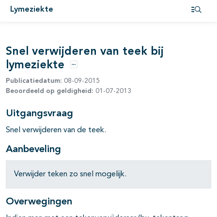
Lymeziekte
pagina's open- en dichtklappen
Open i
pagina's open- en dichtklappen
Snel verwijderen van teek bij
lymeziekte
Opties
Publicatiedatum:
08-09-2015
pagina's open- en dichtklappen
Beoordeeld op geldigheid:
01-07-2013
Uitgangsvraag
Snel verwijderen van de teek.
Aanbeveling
Verwijder teken zo snel mogelijk.
Overwegingen