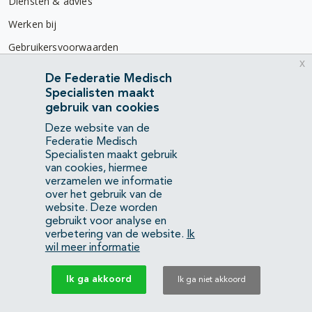
Diensten & advies
Werken bij
Gebruikersvoorwaarden
x
Privacyverklaring
De Federatie Medisch
Specialisten maakt
Contact
gebruik van cookies
Mercatorlaan 1200
Deze website van de
3528 BL Utrecht
Federatie Medisch
Specialisten maakt gebruik
van cookies, hiermee
(088) 505 34 34
verzamelen we informatie
info@richtlijnendatabase.nl
over het gebruik van de
website. Deze worden
gebruikt voor analyse en
YouTube
LinkedIn
verbetering van de website.
Ik
wil meer informatie
KvK Federatie Medisch Specialisten:
40483480
Ik ga akkoord
Ik ga niet akkoord
Privacyverklaring