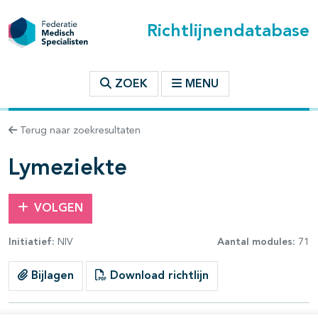
Richtlijnendatabase
t inhoudsopgave
ZOEK
MENU
n binnen deze richtlijn
Terug naar zoekresultaten
les openklappen
Lymeziekte
VOLGEN
Initiatief:
NIV
Aantal modules:
71
pagina's open- en dichtklappen
Bijlagen
Download richtlijn
pagina's open- en dichtklappen
pagina's open- en dichtklappen