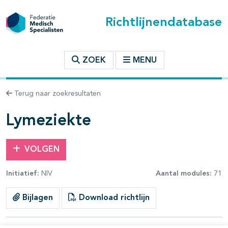
Richtlijnendatabase
t inhoudsopgave
ZOEK
MENU
n binnen deze richtlijn
Terug naar zoekresultaten
les openklappen
Lymeziekte
VOLGEN
Initiatief:
NIV
Aantal modules:
71
pagina's open- en dichtklappen
Bijlagen
Download richtlijn
pagina's open- en dichtklappen
pagina's open- en dichtklappen