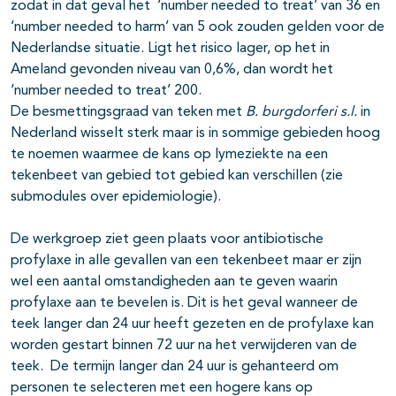
zodat in dat geval het ‘number needed to treat’ van 36 en
‘number needed to harm’ van 5 ook zouden gelden voor de
Nederlandse situatie. Ligt het risico lager, op het in
Ameland gevonden niveau van 0,6%, dan wordt het
‘number needed to treat’ 200.
De besmettingsgraad van teken met
B. burgdorferi
s.l
.
in
Nederland wisselt sterk maar is in sommige gebieden hoog
te noemen waarmee de kans op lymeziekte na een
tekenbeet van gebied tot gebied kan verschillen (zie
submodules over epidemiologie).
De werkgroep ziet geen plaats voor antibiotische
profylaxe in alle gevallen van een tekenbeet maar er zijn
wel een aantal omstandigheden aan te geven waarin
profylaxe aan te bevelen is. Dit is het geval wanneer de
teek langer dan 24 uur heeft gezeten en de profylaxe kan
worden gestart binnen 72 uur na het verwijderen van de
teek. De termijn langer dan 24 uur is gehanteerd om
personen te selecteren met een hogere kans op