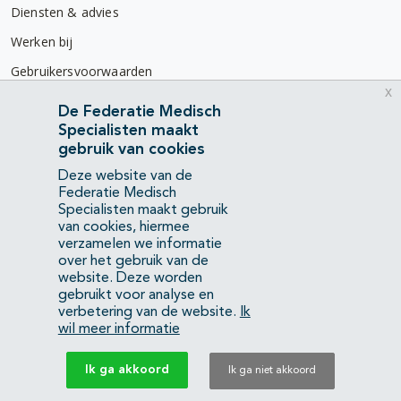
Diensten & advies
Werken bij
Gebruikersvoorwaarden
x
Privacyverklaring
De Federatie Medisch
Specialisten maakt
Contact
gebruik van cookies
Mercatorlaan 1200
Deze website van de
3528 BL Utrecht
Federatie Medisch
Specialisten maakt gebruik
van cookies, hiermee
(088) 505 34 34
verzamelen we informatie
info@richtlijnendatabase.nl
over het gebruik van de
website. Deze worden
gebruikt voor analyse en
YouTube
LinkedIn
verbetering van de website.
Ik
wil meer informatie
KvK Federatie Medisch Specialisten:
40483480
Ik ga akkoord
Ik ga niet akkoord
Privacyverklaring