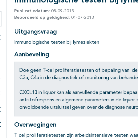
Immunologische testen bij lym
Publicatiedatum:
08-09-2015
Beoordeeld op geldigheid:
01-07-2013
eken binnen deze richtlijn
Uitgangsvraag
Immunologische testen bij lymeziekten
Alles openklappen
Aanbeveling
Doe geen T-cel proliferatietesten of bepaling van 
C3a, C4a in de diagnostiek of monitoring van behande
Subpagina's open- en dichtklappen
CXCL13 in liquor kan als aanvullende parameter bepaal
antistofrespons en algemene parameters in de liquor 
Subpagina's open- en dichtklappen
onvoldoende uitsluitsel geven over de diagnose neuro
Subpagina's open- en dichtklappen
Overwegingen
Subpagina's open- en dichtklappen
T cel proliferatietesten zijn arbeidsintensieve testen 