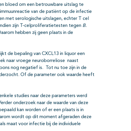
en bloed om een betrouwbare uitslag te
n immuunreactie van de patiënt op de infectie
n met serologische uitslagen, echter T cel
endien zijn T-celproliferatietesten tegen
B.
Daarom hebben zij geen plaats in de
lijkt de bepaling van CXCL13 in liquor een
ek naar vroege neuroborreliose naast
ons nog negatief is. Tot nu toe zijn in de
nderzocht. Of de parameter ook waarde heeft
 enkele studies naar deze parameters werd
 Verder onderzoek naar de waarde van deze
bepaald kan worden of er een plaats is in
. Daarom wordt op dit moment afgeraden deze
s maat voor infectie bij de individuele