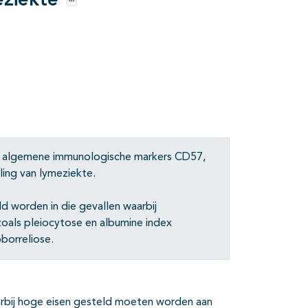
eziekte
Opties
de algemene immunologische markers CD57,
ling van lymeziekte.
d worden in die gevallen waarbij
zoals pleiocytose en albumine index
borreliose.
waarbij hoge eisen gesteld moeten worden aan