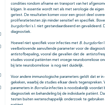
condities rondom afname en transport van het afgenom
krijgen. In essentie wordt net als met serologie de eige
getest. De resultaten komen voor een groot deel overee
proliferatietesten zijn minder sensitief en specifiek. Bov
burgdorferi
s.l. niet gestandaardiseerd en gevalideerd. 
diagnostiek.
Subpagina's open- en dichtklappen
Hoewel niet specifiek voor infecties met
B. burgdorferi
veelbelovende aanvullende parameter voor de diagnosti
Subpagina's open- en dichtklappen
antistofbepaling, vooral die gevallen dat de antistofresp
studies vooral patiënten met vroege neuroborreliose o
bij late neuroborreliose is nog niet duidelijk.
Voor andere immunologische parameters geldt dat er in
Subpagina's open- en dichtklappen
gekeken, waarbij de studies elkaar deels tegenspreken.
parameters in
Borrelia
-infecties is noodzakelijk voordat 
Subpagina's open- en dichtklappen
diagnostiek en behandeling bij de individuele patiënt
testen buiten wetenschappelijk onderzoek te gebruiken al