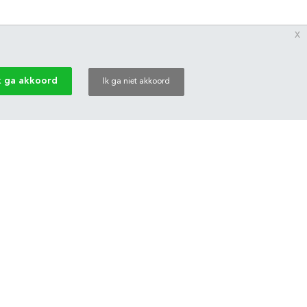
x
k ga akkoord
Ik ga niet akkoord