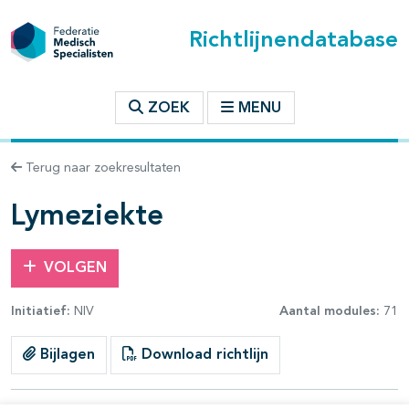
Richtlijnendatabase
t inhoudsopgave
ZOEK
MENU
n binnen deze richtlijn
Terug naar zoekresultaten
les openklappen
Lymeziekte
VOLGEN
Initiatief:
NIV
Aantal modules:
71
pagina's open- en dichtklappen
Bijlagen
Download richtlijn
pagina's open- en dichtklappen
pagina's open- en dichtklappen