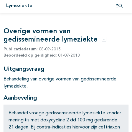
Lymeziekte
pagina's open- en dichtklappen
Open i
pagina's open- en dichtklappen
Overige vormen van
gedissemineerde lymeziekte
pagina's open- en dichtklappen
Opties
Publicatiedatum:
08-09-2015
Beoordeeld op geldigheid:
01-07-2013
Uitgangsvraag
Behandeling van overige vormen van gedissemineerde
lymeziekte.
Aanbeveling
pagina's open- en dichtklappen
Behandel vroege gedissemineerde lymeziekte zonder
meningitis met doxycycline 2 dd 100 mg gedurende
21 dagen. Bij contra-indicaties hiervoor zijn ceftriaxon