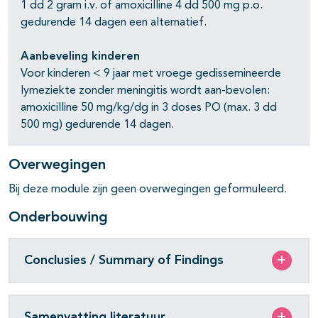
1 dd 2 gram i.v. of amoxicilline 4 dd 500 mg p.o.
pagina's open- en dichtklappen
gedurende 14 dagen een alternatief.
pagina's open- en dichtklappen
Aanbeveling kinderen
Voor kinderen < 9 jaar met vroege gedissemineerde
lymeziekte zonder meningitis wordt aan-bevolen:
amoxicilline 50 mg/kg/dg in 3 doses PO (max. 3 dd
500 mg) gedurende 14 dagen.
Overwegingen
Bij deze module zijn geen overwegingen geformuleerd.
Onderbouwing
Conclusies / Summary of Findings
Samenvatting literatuur