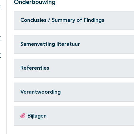
Onderbouwing
Subpagina's open- en dichtklappen
Conclusies / Summary of Findings
Samenvatting literatuur
Subpagina's open- en dichtklappen
Subpagina's open- en dichtklappen
Referenties
Verantwoording
Bijlagen