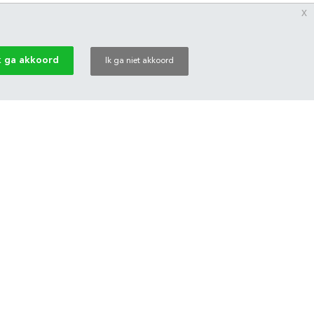
x
k ga akkoord
Ik ga niet akkoord