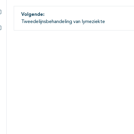
Volgende:
Subpagina's open- en dichtklappen
Tweedelijnsbehandeling van lymeziekte
Subpagina's open- en dichtklappen