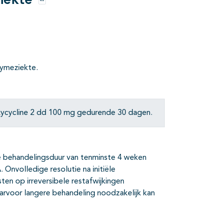
iekte
Opties
lymeziekte.
xycycline 2 dd 100 mg gedurende 30 dagen.
ge behandelingsduur van tenminste 4 weken
nvolledige resolutie na initiële
ten op irreversibele restafwijkingen
waarvoor langere behandeling noodzakelijk kan