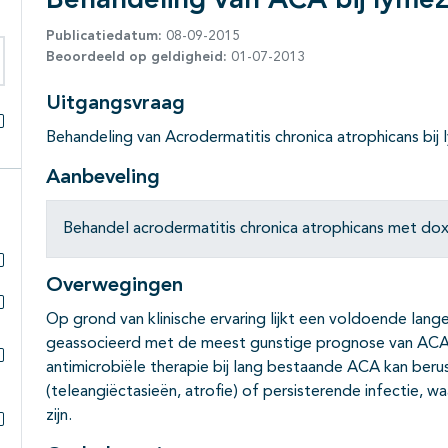
Behandeling van ACA bij lymez
Publicatiedatum:
08-09-2015
Beoordeeld op geldigheid:
01-07-2013
eken binnen deze richtlijn
Uitgangsvraag
Behandeling van Acrodermatitis chronica atrophicans bij 
Alles openklappen
Aanbeveling
Behandel acrodermatitis chronica atrophicans met do
Overwegingen
Subpagina's open- en dichtklappen
Op grond van klinische ervaring lijkt een voldoende lan
Subpagina's open- en dichtklappen
geassocieerd met de meest gunstige prognose van ACA. O
antimicrobiële therapie bij lang bestaande ACA kan berus
Subpagina's open- en dichtklappen
(teleangiëctasieën, atrofie) of persisterende infectie, 
zijn.
Subpagina's open- en dichtklappen