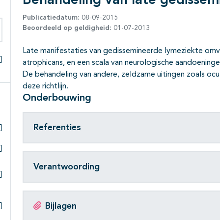
Behandeling van late gedisse
Publicatiedatum:
08-09-2015
Beoordeeld op geldigheid:
01-07-2013
eken binnen deze richtlijn
Late manifestaties van gedissemineerde lymeziekte omvat
atrophicans, en een scala van neurologische aandoening
Alles openklappen
De behandeling van andere, zeldzame uitingen zoals ocul
deze richtlijn.
Onderbouwing
Referenties
Subpagina's open- en dichtklappen
Subpagina's open- en dichtklappen
Verantwoording
Subpagina's open- en dichtklappen
Bijlagen
Subpagina's open- en dichtklappen