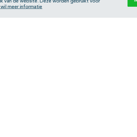
I
ik van de website. Deze worden gebruikt voor
k wil meer informatie
Back to top