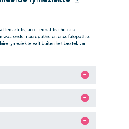
mineerde lymeziekte
Opties
ten artritis, acrodermatitis chronica
en waaronder neuropathie en encefalopathie.
aire lymeziekte valt buiten het bestek van