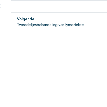
Subpagina's open- en dichtklappen
Volgende:
Tweedelijnsbehandeling van lymeziekte
Subpagina's open- en dichtklappen
Subpagina's open- en dichtklappen