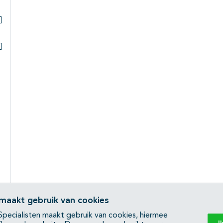
Subpagina's open- en dichtklappen
Subpagina's open- en dichtklappen
 maakt gebruik van cookies
pecialisten maakt gebruik van cookies, hiermee