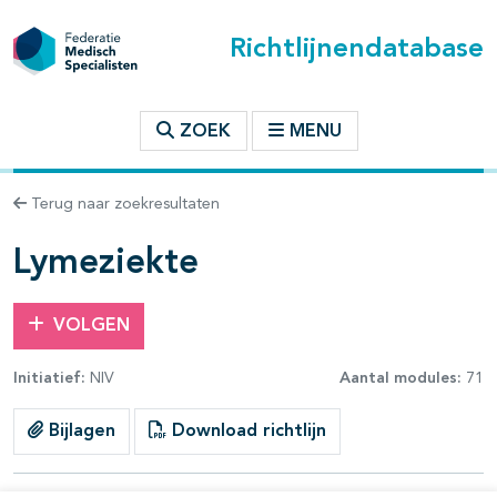
Richtlijnendatabase
t inhoudsopgave
ZOEK
MENU
n binnen deze richtlijn
Terug naar zoekresultaten
les openklappen
Lymeziekte
VOLGEN
Initiatief:
NIV
Aantal modules:
71
pagina's open- en dichtklappen
Bijlagen
Download richtlijn