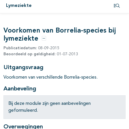
Lymeziekte
Open i
Voorkomen van Borrelia-species bij
pagina's open- en dichtklappen
lymeziekte
Opties
pagina's open- en dichtklappen
Publicatiedatum:
08-09-2015
Beoordeeld op geldigheid:
01-07-2013
pagina's open- en dichtklappen
Uitgangsvraag
pagina's open- en dichtklappen
Voorkomen van verschillende Borrelia-species.
Aanbeveling
Bij deze module zijn geen aanbevelingen
pagina's open- en dichtklappen
geformuleerd.
pagina's open- en dichtklappen
Overwegingen