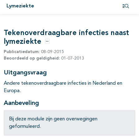
Lymeziekte
Open i
Tekenoverdraagbare infecties naast
pagina's open- en dichtklappen
lymeziekte
Opties
pagina's open- en dichtklappen
Publicatiedatum:
08-09-2015
Beoordeeld op geldigheid:
01-07-2013
pagina's open- en dichtklappen
Uitgangsvraag
pagina's open- en dichtklappen
Andere tekenoverdraagbare infecties in Nederland en
Europa.
Aanbeveling
pagina's open- en dichtklappen
Bij deze module zijn geen overwegingen
geformuleerd.
pagina's open- en dichtklappen