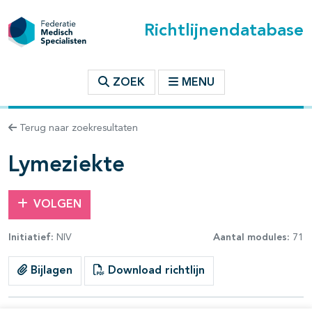
Richtlijnendatabase
t inhoudsopgave
ZOEK
MENU
n binnen deze richtlijn
Terug naar zoekresultaten
les openklappen
Lymeziekte
VOLGEN
Initiatief:
NIV
Aantal modules:
71
pagina's open- en dichtklappen
Bijlagen
Download richtlijn