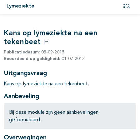
Lymeziekte
Open i
Kans op lymeziekte na een
pagina's open- en dichtklappen
tekenbeet
Opties
pagina's open- en dichtklappen
Publicatiedatum:
08-09-2015
Beoordeeld op geldigheid:
01-07-2013
pagina's open- en dichtklappen
Uitgangsvraag
pagina's open- en dichtklappen
Kans op lymeziekte na een tekenbeet.
Aanbeveling
Bij deze module zijn geen aanbevelingen
pagina's open- en dichtklappen
geformuleerd.
pagina's open- en dichtklappen
Overwegingen