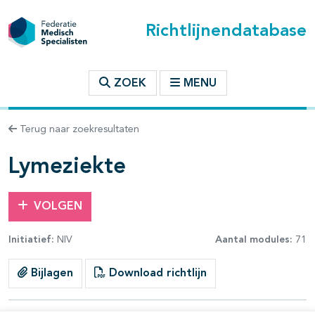
Richtlijnendatabase
t inhoudsopgave
ZOEK
MENU
n binnen deze richtlijn
Terug naar zoekresultaten
les openklappen
Lymeziekte
VOLGEN
Initiatief:
NIV
Aantal modules:
71
pagina's open- en dichtklappen
Bijlagen
Download richtlijn