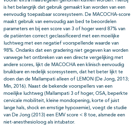
vooraf extra maatregelen genomen kunnen worden. Hierbij
is het belangrijk dat gebruik gemaakt kan worden van een
eenvoudig toepasbaar scoresysteem. De MACOCHA-score
maakt gebruik van eenvoudig aan bed te beoordelen
parameters en bij een score van 3 of hoger werd 87% van
de patiënten correct geclassificeerd met een moeilijke
luchtweg met een negatief voorspellende waarde van
98%. Ondanks dat een gradering niet gegeven kan worden
vanwege het ontbreken van een directe vergelijking met
andere scores, lijkt de MACOCHA een klinisch eenvoudig
bruikbare en redelijk scoresysteem, dat het beter lijkt te
doen dan de Mallampati alleen of LEMON (De Jong, 2013;
Min, 2016). Naast de bekende voorspellers van een
moeilijke luchtweg (Mallampati 3 of hoger, OSA, beperkte
cervicale mobiliteit, kleine mondopening, korte of juist
lange hals, shock en ernstige hypoxemie), voegt de studie
van De Jong (2013) een EMV score < 8 toe, alsmede een
niet-anesthesioloog als intubator.