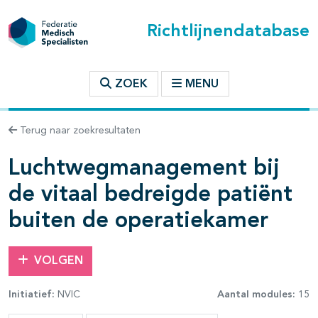
Richtlijnendatabase
t inhoudsopgave
ZOEK
MENU
n binnen deze richtlijn
Terug naar zoekresultaten
Luchtwegmanagement bij
les openklappen
de vitaal bedreigde patiënt
buiten de operatiekamer
VOLGEN
Initiatief:
NVIC
Aantal modules:
15