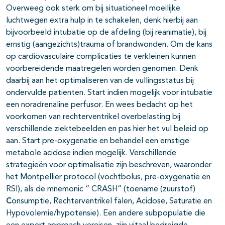
Overweeg ook sterk om bij situationeel moeilijke
luchtwegen extra hulp in te schakelen, denk hierbij aan
bijvoorbeeld intubatie op de afdeling (bij reanimatie), bij
ernstig (aangezichts)trauma of brandwonden. Om de kans
op cardiovasculaire complicaties te verkleinen kunnen
voorbereidende maatregelen worden genomen. Denk
daarbij aan het optimaliseren van de vullingsstatus bij
ondervulde patienten. Start indien mogelijk voor intubatie
een noradrenaline perfusor. En wees bedacht op het
voorkomen van rechterventrikel overbelasting bij
verschillende ziektebeelden en pas hier het vul beleid op
aan. Start pre-oxygenatie en behandel een ernstige
metabole acidose indien mogelijk. Verschillende
strategieën voor optimalisatie zijn beschreven, waaronder
het Montpellier protocol (vochtbolus, pre-oxygenatie en
RSI), als de mnemonic “ CRASH” (toename (zuurstof)
C
onsumptie, Rechterventrikel falen, Acidose, Saturatie en
Hypovolemie/hypotensie). Een andere subpopulatie die