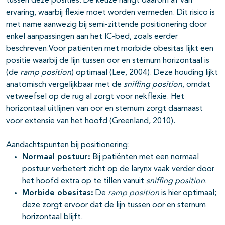
tussen deze posities. De keuze hangt daarom af van
ervaring, waarbij flexie moet worden vermeden. Dit risico is
met name aanwezig bij semi-zittende positionering door
enkel aanpassingen aan het IC-bed, zoals eerder
beschreven.Voor patiënten met morbide obesitas lijkt een
positie waarbij de lijn tussen oor en sternum horizontaal is
(de
ramp position
) optimaal (Lee, 2004). Deze houding lijkt
anatomisch vergelijkbaar met de
sniffing position
, omdat
vetweefsel op de rug al zorgt voor nekflexie. Het
horizontaal uitlijnen van oor en sternum zorgt daarnaast
voor extensie van het hoofd (Greenland, 2010).
Aandachtspunten bij positionering:
Normaal postuur:
Bij patiënten met een normaal
postuur verbetert zicht op de larynx vaak verder door
het hoofd extra op te tillen vanuit
sniffing position
.
Morbide obesitas:
De
ramp position
is hier optimaal;
deze zorgt ervoor dat de lijn tussen oor en sternum
horizontaal blijft.