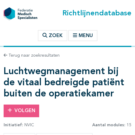
Richtlijnendatabase
t inhoudsopgave
ZOEK
MENU
n binnen deze richtlijn
Terug naar zoekresultaten
Luchtwegmanagement bij
les openklappen
de vitaal bedreigde patiënt
buiten de operatiekamer
VOLGEN
Initiatief:
NVIC
Aantal modules:
15