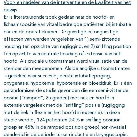
Voor- en nadelen van de interventie en de kwaliteit van het
bewijs
Er is literatuuronderzoek gedaan naar de hoofd- en
lichaamspositie van vitaal bedreigde patiënten bij intubatie
buiten de operatiekamer. De gunstige en ongunstige
effecten van werden vergeleken van 1) semi-zittende
houding ten opzichte van rugligging, en 2) sniffing position
ten opzichte van neutrale houding of extensie van het
hoofd. Als cruciale uitkomstmaat werd visualisatie van de
stembanden meegenomen. Als belangrijke uitkomstmaten
is gekeken naar succes bij eerste intubatiepoging,
oxygenatie, hypoxemie, hypotensie en bloeddruk. Er is één
gerandomiseerde studie gevonden die een semi-zittende
positie (“ramped”, 25 graden) met nek en hoofd in
extensie vergeleek met de “sniffing” positie (rugligging
met de nek in flexie en het hoofd in extensie). In deze
studie werd bij 124 patiënten (50% in sniffing position
groep en 45% in de ramped position groep) non-invasief
beademd in de periode tussen inductie en laryngoscopie.