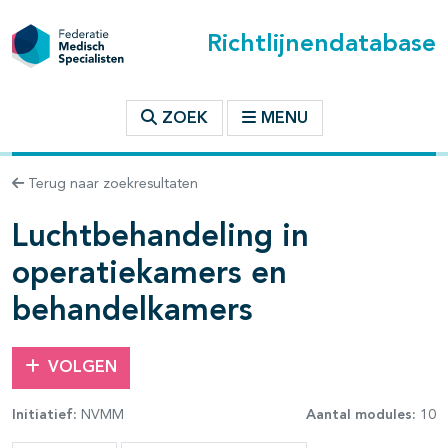
Richtlijnendatabase
t inhoudsopgave
ZOEK
MENU
n binnen deze richtlijn
Terug naar zoekresultaten
Luchtbehandeling in
les openklappen
operatiekamers en
behandelkamers
VOLGEN
pagina's open- en dichtklappen
Initiatief:
NVMM
Aantal modules:
10
pagina's open- en dichtklappen