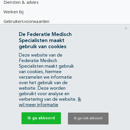
Diensten & advies
Werken bij
Gebruikersvoorwaarden
x
Privacyverklaring
De Federatie Medisch
Specialisten maakt
Contact
gebruik van cookies
Mercatorlaan 1200
Deze website van de
3528 BL Utrecht
Federatie Medisch
Specialisten maakt gebruik
van cookies, hiermee
(088) 505 34 34
verzamelen we informatie
info@richtlijnendatabase.nl
over het gebruik van de
website. Deze worden
gebruikt voor analyse en
YouTube
LinkedIn
verbetering van de website.
Ik
wil meer informatie
KvK Federatie Medisch Specialisten:
40483480
Ik ga akkoord
Ik ga niet akkoord
Privacyverklaring