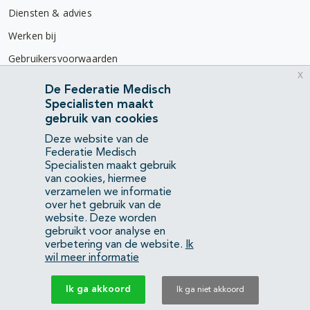
Diensten & advies
Werken bij
Gebruikersvoorwaarden
x
Privacyverklaring
De Federatie Medisch
Specialisten maakt
Contact
gebruik van cookies
Mercatorlaan 1200
Deze website van de
3528 BL Utrecht
Federatie Medisch
Specialisten maakt gebruik
van cookies, hiermee
(088) 505 34 34
verzamelen we informatie
info@richtlijnendatabase.nl
over het gebruik van de
website. Deze worden
gebruikt voor analyse en
YouTube
LinkedIn
verbetering van de website.
Ik
wil meer informatie
KvK Federatie Medisch Specialisten:
40483480
Ik ga akkoord
Ik ga niet akkoord
Privacyverklaring