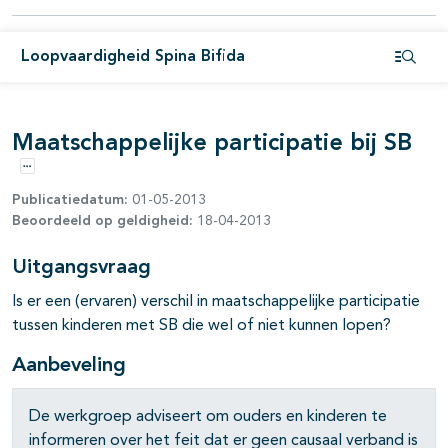
pagina's open- en dichtklappen
Loopvaardigheid Spina Bifida
Open i
pagina's open- en dichtklappen
Maatschappelijke participatie bij SB
Opties
Publicatiedatum:
01-05-2013
Beoordeeld op geldigheid:
18-04-2013
Uitgangsvraag
Is er een (ervaren) verschil in maatschappelijke participatie
tussen kinderen met SB die wel of niet kunnen lopen?
Aanbeveling
De werkgroep adviseert om ouders en kinderen te
informeren over het feit dat er geen causaal verband is