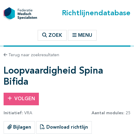
Richtlijnendatabase
t inhoudsopgave
ZOEK
MENU
n binnen deze richtlijn
Terug naar zoekresultaten
les openklappen
Loopvaardigheid Spina
Bifida
VOLGEN
pagina's open- en dichtklappen
Initiatief:
VRA
Aantal modules:
25
pagina's open- en dichtklappen
Bijlagen
Download richtlijn
pagina's open- en dichtklappen