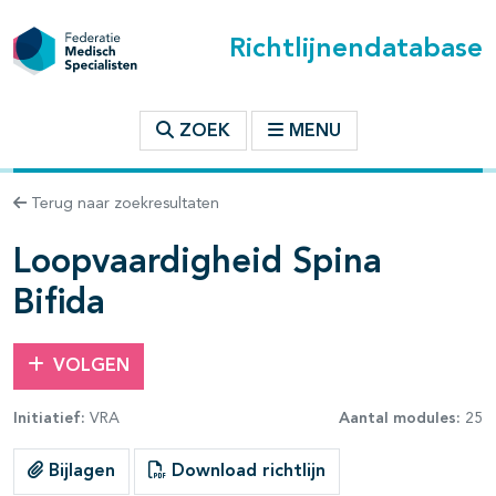
Richtlijnendatabase
t inhoudsopgave
ZOEK
MENU
n binnen deze richtlijn
Terug naar zoekresultaten
les openklappen
Loopvaardigheid Spina
Bifida
VOLGEN
pagina's open- en dichtklappen
Initiatief:
VRA
Aantal modules:
25
pagina's open- en dichtklappen
Bijlagen
Download richtlijn
pagina's open- en dichtklappen