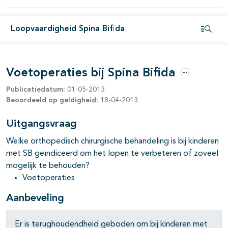
pagina's open- en dichtklappen
Loopvaardigheid Spina Bifida
pagina's open- en dichtklappen
Open i
pagina's open- en dichtklappen
Voetoperaties bij Spina Bifida
Opties
Publicatiedatum:
01-05-2013
Beoordeeld op geldigheid:
18-04-2013
Uitgangsvraag
Welke orthopedisch chirurgische behandeling is bij kinderen
met SB geïndiceerd om het lopen te verbeteren of zoveel
mogelijk te behouden?
Voetoperaties
pagina's open- en dichtklappen
Aanbeveling
Er is terughoudendheid geboden om bij kinderen met