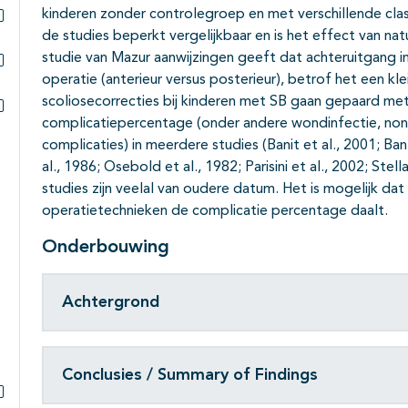
kinderen zonder controlegroep en met verschillende class
de studies beperkt vergelijkbaar en is het effect van nat
Subpagina's open- en dichtklappen
studie van Mazur aanwijzingen geeft dat achteruitgang i
operatie (anterieur versus posterieur), betrof het een kl
Subpagina's open- en dichtklappen
scoliosecorrecties bij kinderen met SB gaan gepaard m
complicatiepercentage (onder andere wondinfectie, non-
Subpagina's open- en dichtklappen
complicaties) in meerdere studies (Banit et al., 2001; Ban
al., 1986; Osebold et al., 1982; Parisini et al., 2002; Ste
studies zijn veelal van oudere datum. Het is mogelijk da
operatietechnieken de complicatie percentage daalt.
Onderbouwing
Achtergrond
Conclusies / Summary of Findings