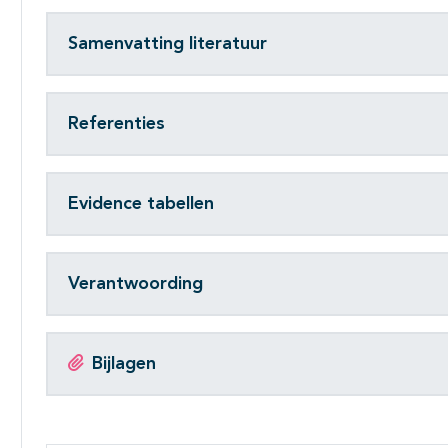
Subpagina's open- en dichtklappen
Samenvatting literatuur
Referenties
Evidence tabellen
Verantwoording
Bijlagen