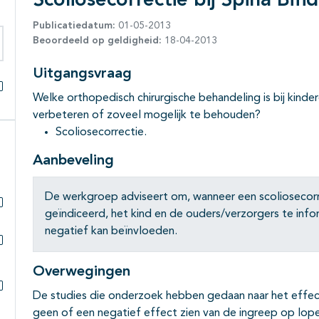
Scoliosecorrectie bij Spina Bifi
Publicatiedatum:
01-05-2013
Beoordeeld op geldigheid:
18-04-2013
eken binnen deze richtlijn
Uitgangsvraag
Welke orthopedisch chirurgische behandeling is bij kind
Alles openklappen
verbeteren of zoveel mogelijk te behouden?
Scoliosecorrectie.
Aanbeveling
De werkgroep adviseert om, wanneer een scoliosecorr
geïndiceerd, het kind en de ouders/verzorgers te info
Subpagina's open- en dichtklappen
negatief kan beïnvloeden.
Subpagina's open- en dichtklappen
Overwegingen
De studies die onderzoek hebben gedaan naar het effect
Subpagina's open- en dichtklappen
geen of een negatief effect zien van de ingreep op lope