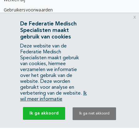
Gebruikersvoorwaarden
x
Privacyverklaring
De Federatie Medisch
Specialisten maakt
Contact
gebruik van cookies
Mercatorlaan 1200
Deze website van de
3528 BL Utrecht
Federatie Medisch
Specialisten maakt gebruik
van cookies, hiermee
(088) 505 34 34
verzamelen we informatie
info@richtlijnendatabase.nl
over het gebruik van de
website. Deze worden
gebruikt voor analyse en
YouTube
LinkedIn
verbetering van de website.
Ik
wil meer informatie
KvK Federatie Medisch Specialisten:
40483480
Ik ga akkoord
Ik ga niet akkoord
Privacyverklaring
Back to top