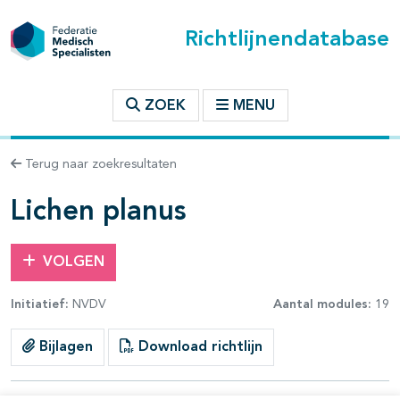
Richtlijnendatabase
t inhoudsopgave
ZOEK
MENU
n binnen deze richtlijn
Terug naar zoekresultaten
les openklappen
Lichen planus
VOLGEN
Initiatief:
NVDV
Aantal modules:
19
Bijlagen
Download richtlijn