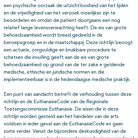
Betrekken van overige hulpverleners
11-06-2026
een psychische oorzaak de uitzichtloosheid van het lijden
en de vrijwilligheid van het verzoek moeilijker zijn te
Bespreken van het verzoek met
11-06-2026
beoordelen en omdat de patiënt doorgaans een nog
familie/naasten
relatief lange levensverwachting heeft. De eis van grote
behoedzaamheid wordt breed gedeeld in de
Vrijwillig en weloverwogen verzoek
11-06-2026
beroepsgroep en in de maatschappij. Deze richtlijn beoogt
Uitzichtloos en ondraaglijk lijden
11-06-2026
een actuele, zorgvuldige en bruikbare procedure te
schetsen die invulling geeft aan de eis van grote
Bespreken situatie en vooruitzichten
11-06-2026
behoedzaamheid op grond van de ter zake e geldende
medische, ethische en juridische normen en die
Geen redelijke andere oplossing
11-06-2026
implementeerbaar is in de hedendaagse medische praktijk.
Uitvoering levensbeëindiging op verzoek
11-06-2026
Een punt van aandacht betreft de verhouding tussen deze
Verslaglegging en melding
11-06-2026
richtlijn en de EuthanasieCode van de Regionale
levensbeëindiging
Toetsingscommissie Euthanasie. De eisen die in deze
richtlijn worden gesteld aan het handelen van de arts
Nazorg voor nabestaanden na
11-06-2026
voldoen in ieder geval aan de EuthanasieCode en gaan
levensbeëindiging
soms verder. Vanuit de bijzondere deskundigheid van de