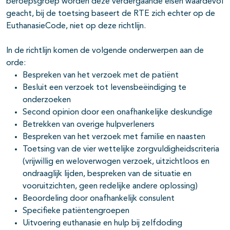
Specifieke patiëntengroepen
11-06-2026
beroepsgroep worden deze verdergaande eisen waardevol
levensbeëindiging
geacht, bij de toetsing baseert de RTE zich echter op de
EuthanasieCode, niet op deze richtlijn.
In de richtlijn komen de volgende onderwerpen aan de
orde:
Bespreken van het verzoek met de patiënt
Besluit een verzoek tot levensbeëindiging te
onderzoeken
Second opinion door een onafhankelijke deskundige
Betrekken van overige hulpverleners
Bespreken van het verzoek met familie en naasten
Toetsing van de vier wettelijke zorgvuldigheidscriteria
(vrijwillig en weloverwogen verzoek, uitzichtloos en
ondraaglijk lijden, bespreken van de situatie en
vooruitzichten, geen redelijke andere oplossing)
Beoordeling door onafhankelijk consulent
Specifieke patiëntengroepen
Uitvoering euthanasie en hulp bij zelfdoding