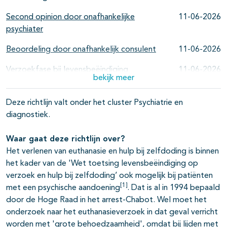
Second opinion door onafhankelijke
11-06-2026
psychiater
Beoordeling door onafhankelijk consulent
11-06-2026
Verzoekfase bij levensbeëindiging
11-06-2026
bekijk meer
Besluit onderzoek
11-06-2026
levensbeëindigingsverzoek
Deze richtlijn valt onder het cluster Psychiatrie en
diagnostiek.
Beoordelingsfase bij levensbeëindiging
11-06-2026
Waar gaat deze richtlijn over?
Consultatiefase bij levensbeëindiging
11-06-2026
Het verlenen van euthanasie en hulp bij zelfdoding is binnen
Uitvoeringsfase bij levensbeëindiging
11-06-2026
het kader van de 'Wet toetsing levensbeëindiging op
verzoek en hulp bij zelfdoding’ ook mogelijk bij patiënten
Uitgangspunten bij levensbeëindiging
11-06-2026
[1]
met een psychische aandoening
. Dat is al in 1994 bepaald
door de Hoge Raad in het arrest-Chabot. Wel moet het
Bespreken van het verzoek met de
11-06-2026
onderzoek naar het euthanasieverzoek in dat geval verricht
patiënt
worden met 'grote behoedzaamheid', omdat bij lijden met