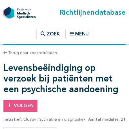
Richtlijnendatabase
t inhoudsopgave
ZOEK
MENU
n binnen deze richtlijn
Terug naar zoekresultaten
Levensbeëindiging op
les openklappen
verzoek bij patiënten met
een psychische aandoening
VOLGEN
Initiatief:
Cluster Psychiatrie en diagnostiek
Aantal modules:
21
pagina's open- en dichtklappen