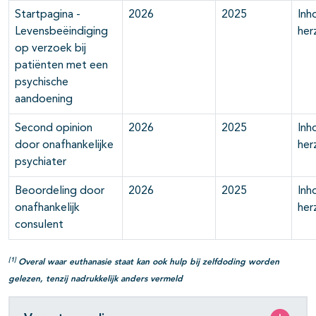
Startpagina -
2026
2025
Inh
Levensbeëindiging
her
op verzoek bij
patiënten met een
psychische
aandoening
Second opinion
2026
2025
Inh
door onafhankelijke
her
psychiater
Beoordeling door
2026
2025
Inh
onafhankelijk
her
consulent
[1]
Overal waar euthanasie staat kan ook hulp bij zelfdoding worden
gelezen, tenzij nadrukkelijk anders vermeld