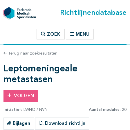
Richtlijnendatabase
t inhoudsopgave
ZOEK
MENU
n binnen deze richtlijn
Terug naar zoekresultaten
les openklappen
Leptomeningeale
metastasen
VOLGEN
Initiatief:
LWNO / NVN
Aantal modules:
20
pagina's open- en dichtklappen
Bijlagen
Download richtlijn
pagina's open- en dichtklappen