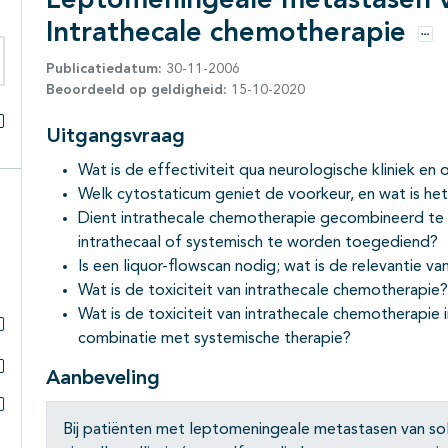
Leptomeningeale metastasen v
Intrathecale chemotherapie
Opt
Publicatiedatum:
30-11-2006
eken binnen deze richtlijn
Beoordeeld op geldigheid:
15-10-2020
Uitgangsvraag
Alles openklappen
Wat is de effectiviteit qua neurologische kliniek en 
Welk cytostaticum geniet de voorkeur, en wat is h
Dient intrathecale chemotherapie gecombineerd te
intrathecaal of systemisch te worden toegediend?
Is een liquor-flowscan nodig; wat is de relevantie v
Wat is de toxiciteit van intrathecale chemotherapie?
Wat is de toxiciteit van intrathecale chemotherapie 
combinatie met systemische therapie?
Subpagina's open- en dichtklappen
Aanbeveling
Subpagina's open- en dichtklappen
Subpagina's open- en dichtklappen
Bij patiënten met leptomeningeale metastasen van sol