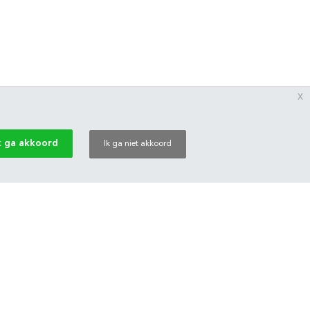
x
k ga akkoord
Ik ga niet akkoord