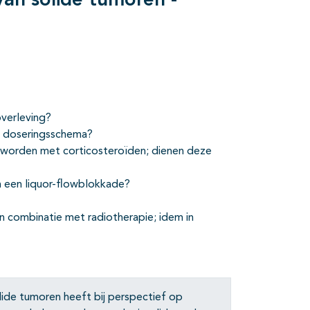
an solide tumoren -
ies
overleving?
et doseringsschema?
 worden met corticosteroïden; dienen deze
an een liquor-flowblokkade?
in combinatie met radiotherapie; idem in
ide tumoren heeft bij perspectief op