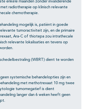
inste enkele maanden zonder invaliderende
met radiotherapie op klinisch relevante
thecale chemotherapie.
handeling mogelijk is, patiënt in goede
levante tumoractiviteit zijn, en de primaire
rexaat, Ara-C of thiotepa zou intrathecale
isch relevante lokalisaties en tevens op
 worden.
 schedelbestraling (WBRT) dient te worden
 geen systemische behandelopties zijn en
 behandeling met methotrexaat 10 mg twee
cytologie tumornegatief is dient
andeling langer dan 6 weken heeft geen
pt.