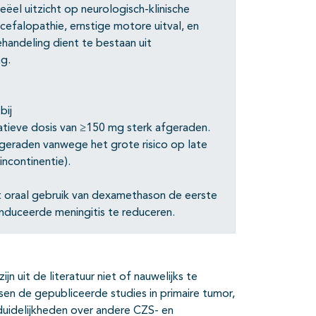
ëel uitzicht op neurologisch-klinische
cefalopathie, ernstige motore uitval, en
handeling dient te bestaan uit
g.
bij
atieve dosis van ≥150 mg sterk afgeraden.
eraden vanwege het grote risico op late
incontinentie).
t oraal gebruik van dexamethason de eerste
duceerde meningitis te reduceren.
 uit de literatuur niet of nauwelijks te
sen de gepubliceerde studies in primaire tumor,
nduidelijkheden over andere CZS- en