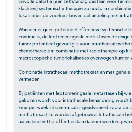
zinvolle palliatie (een zelfstandig bestaan voor tenm
klachten) systemische therapie zo nodig in combinatie 
lokalisaties de voorkeur boven behandeling met intra
Wanneer er geen potentieel effectieve systemische be
conditie is, de leptomeningeale metastasen de enige re
tumor potentieel gevoelig is voor intrathecaal methot
chemotherapie in combinatie met radiotherapie op klin
macroscopische tumorlokalisaties overwogen kunnen
Combinatie intrathecaal methotrexaat en met gehele
vermeden.
Bij patiënten met leptomeningeale metastasen bij wie
gekozen wordt voor intrathecale behandeling wordt
keer per week intraventriculair geadviseerd zodra de 
methotrexaat te worden afgebouwd. Intrathecale beh
aanvullend nuttig effect en kan daarom worden gesto