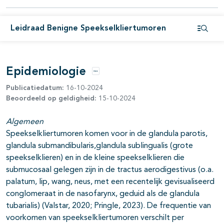
Leidraad Benigne Speekselkliertumoren
Open i
Epidemiologie
Opties
Publicatiedatum:
16-10-2024
Beoordeeld op geldigheid:
15-10-2024
Algemeen
Speekselkliertumoren komen voor in de glandula parotis,
glandula submandibularis,glandula sublingualis (grote
speekselklieren) en in de kleine speekselklieren die
submucosaal gelegen zijn in de tractus aerodigestivus (o.a.
palatum, lip, wang, neus, met een recentelijk gevisualiseerd
conglomeraat in de nasofarynx, geduid als de glandula
tubarialis) (Valstar, 2020; Pringle, 2023). De frequentie van
voorkomen van speekselkliertumoren verschilt per