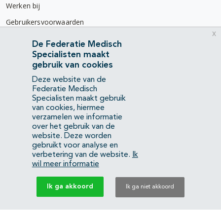
Werken bij
Gebruikersvoorwaarden
x
Privacyverklaring
De Federatie Medisch
Specialisten maakt
Contact
gebruik van cookies
Mercatorlaan 1200
Deze website van de
3528 BL Utrecht
Federatie Medisch
Specialisten maakt gebruik
van cookies, hiermee
(088) 505 34 34
verzamelen we informatie
info@richtlijnendatabase.nl
over het gebruik van de
website. Deze worden
gebruikt voor analyse en
YouTube
LinkedIn
verbetering van de website.
Ik
wil meer informatie
KvK Federatie Medisch Specialisten:
40483480
Ik ga akkoord
Ik ga niet akkoord
Privacyverklaring