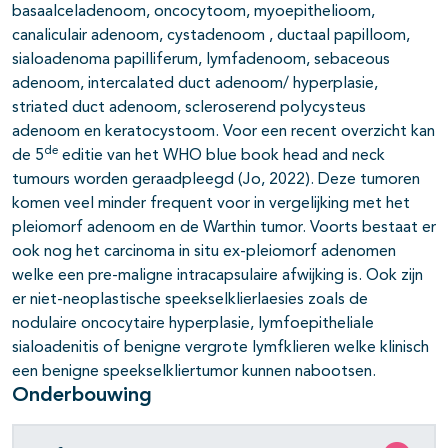
basaalceladenoom, oncocytoom, myoepithelioom,
canaliculair adenoom, cystadenoom , ductaal papilloom,
sialoadenoma papilliferum, lymfadenoom, sebaceous
adenoom, intercalated duct adenoom/ hyperplasie,
striated duct adenoom, scleroserend polycysteus
adenoom en keratocystoom. Voor een recent overzicht kan
de
de 5
editie van het WHO blue book head and neck
tumours worden geraadpleegd (Jo, 2022). Deze tumoren
komen veel minder frequent voor in vergelijking met het
pleiomorf adenoom en de Warthin tumor. Voorts bestaat er
ook nog het carcinoma in situ ex-pleiomorf adenomen
welke een pre-maligne intracapsulaire afwijking is. Ook zijn
er niet-neoplastische speekselklierlaesies zoals de
nodulaire oncocytaire hyperplasie, lymfoepitheliale
sialoadenitis of benigne vergrote lymfklieren welke klinisch
een benigne speekselkliertumor kunnen nabootsen.
Onderbouwing