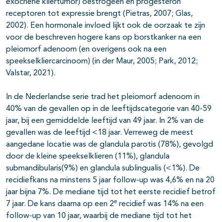
exocriene kliertumor) oestrogeen en progesteron
receptoren tot expressie brengt (Pietras, 2007; Glas,
2002). Een hormonale invloed lijkt ook de oorzaak te zijn
voor de beschreven hogere kans op borstkanker na een
pleiomorf adenoom (en overigens ook na een
speekselkliercarcinoom) (in der Maur, 2005; Park, 2012;
Valstar, 2021).
In de Nederlandse serie trad het pleiomorf adenoom in
40% van de gevallen op in de leeftijdscategorie van 40-59
jaar, bij een gemiddelde leeftijd van 49 jaar. In 2% van de
gevallen was de leeftijd <18 jaar. Verreweg de meest
aangedane locatie was de glandula parotis (78%), gevolgd
door de kleine speekselklieren (11%), glandula
submandibularis(9%) en glandula sublingualis (<1%). De
recidiefkans na minstens 5 jaar follow-up was 4,6% en na 20
jaar bijna 7%. De mediane tijd tot het eerste recidief betrof
e
7 jaar. De kans daarna op een 2
recidief was 14% na een
follow-up van 10 jaar, waarbij de mediane tijd tot het