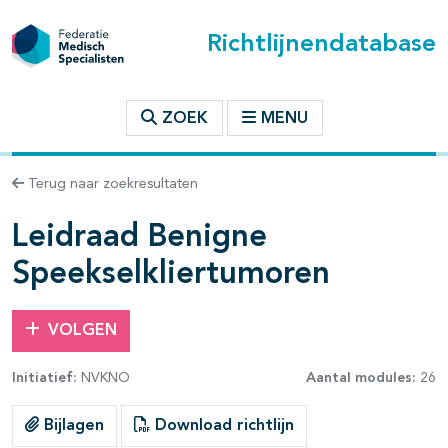
Richtlijnendatabase
t inhoudsopgave
ZOEK
MENU
n binnen deze richtlijn
Terug naar zoekresultaten
les openklappen
Leidraad Benigne
Speekselkliertumoren
VOLGEN
Initiatief:
NVKNO
Aantal modules:
26
pagina's open- en dichtklappen
Bijlagen
Download richtlijn
pagina's open- en dichtklappen