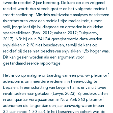
tweede recidief 2 jaar bedroeg. De kans op een volgend
recidief wordt dus steeds groter en het volgende recidief
treedt sneller op. Middels multivariate analyses beschreven
risicofactoren voor een recidief zijn: irradicaliteit, tumor
spill, jonge leeftijd bij diagnose en optreden in de kleine
speekselklieren (Park, 2012; Valstar, 2017; Dulguerov,
2017). NB: bij de in PALGA geregistreerde data werden
snijvlakken in 21% niet beschreven, terwijl de kans op
recidief bij deze niet beschreven snijvlakken 1,5x hoger was.
Dit kan gezien worden als een argument voor
gestandaardiseerde rapportage.
Het risico op maligne ontaarding van een
primair
pleiomorf
adenoom is om meerdere redenen niet eenvoudig te
bepalen. In een schatting van Levyn et al. is er vanuit twee
invalshoeken naar gekeken (Levyn, 2023). Zij onderzochten
in een quartiar verwijscentrum in New York 260 pleiomorf
adenomen die langer dan een jaar aanwezig waren (mean
3,2 jaar, range 1-30 jaar). In het beschreven cohort was de