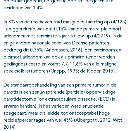
op elkaar gedeeld, hetgeen leidde tot de geschatte
incidentie van 1.4%.
In 3% van de recidieven trad maligne ontaarding op (4/125).
Teruggerekend was dat 0,15% van de primaire pleiomorf
adenomen met tenminste 5 jaar follow-up (4/2719). In de
enige andere nationale serie, van Deense patiënten
bedroeg dit 0,35% (Andreasen, 2016). Een carcinoom ex-
pleimorf adenoom kan ook als primaire tumor worden
gediagnosticeerd en vormt 7,7-11,6% van alle maligne
speekselkliertumoren (Gnepp, 1993; de Ridder, 2015).
De standaardbehandeling van een primaire tumor in de
parotis is een zenuwsparende (partiële) oppervlakkige
parotidectomie (of extracapsulaire dissectie, (ECD) in
ervaren handen). In het verleden werd enucleatie
toegepast, maar dit leidde tot onacceptabel hoge
recidiefpercentages van wel 45% (Albergotti, 2012; Witt,
2014).