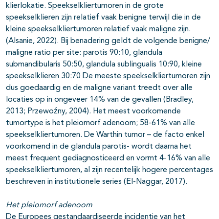
klierlokatie. Speekselkliertumoren in de grote
speekselklieren zijn relatief vaak benigne terwijl die in de
kleine speekselkliertumoren relatief vaak maligne zijn.
(Alsanie, 2022). Bij benadering geldt de volgende benigne/
maligne ratio per site: parotis 90:10, glandula
submandibularis 50:50, glandula sublingualis 10:90, kleine
speekselklieren 30:70 De meeste speekselkliertumoren zijn
dus goedaardig en de maligne variant treedt over alle
locaties op in ongeveer 14% van de gevallen (Bradley,
2013; Przewoźny, 2004). Het meest voorkomende
tumortype is het pleiomorf adenoom; 58-61% van alle
speekselkliertumoren. De Warthin tumor – de facto enkel
voorkomend in de glandula parotis- wordt daarna het
meest frequent gediagnosticeerd en vormt 4-16% van alle
speekselkliertumoren, al zijn recentelijk hogere percentages
beschreven in institutionele series (El-Naggar, 2017).
Het pleiomorf adenoom
De Europees gestandaardiseerde incidentie van het