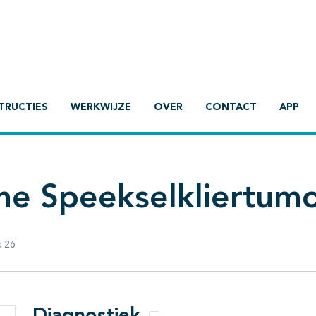
TRUCTIES
WERKWIJZE
OVER
CONTACT
APP
ne Speekselkliertum
:
26