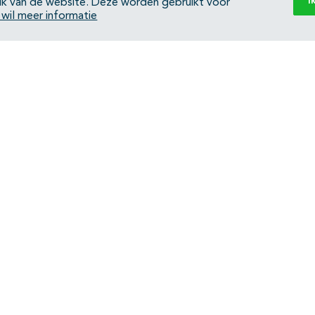
I
ik van de website. Deze worden gebruikt voor
k wil meer informatie
Back to top