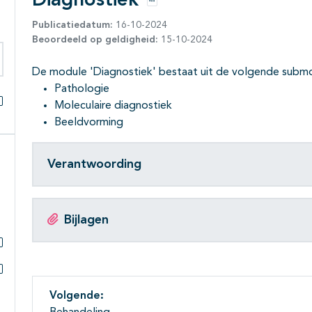
Diagnostiek
Opties
Publicatiedatum:
16-10-2024
Beoordeeld op geldigheid:
15-10-2024
De module 'Diagnostiek' bestaat uit de volgende subm
eken binnen deze richtlijn
Pathologie
Moleculaire diagnostiek
Alles openklappen
Beeldvorming
Verantwoording
Bijlagen
Subpagina's open- en dichtklappen
Subpagina's open- en dichtklappen
Volgende: