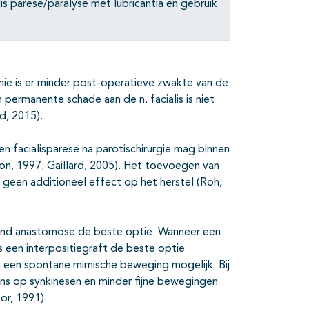
lis parese/paralyse met lubricantia en gebruik
mie is er minder post-operatieve zwakte van de
 permanente schade aan de n. facialis is niet
d, 2015).
een facialisparese na parotischirurgie mag binnen
n, 1997; Gaillard, 2005). Het toevoegen van
 geen additioneel effect op het herstel (Roh,
o-end anastomose de beste optie. Wanneer een
s een interpositiegraft de beste optie
n een spontane mimische beweging mogelijk. Bij
kans op synkinesen en minder fijne bewegingen
r, 1991).