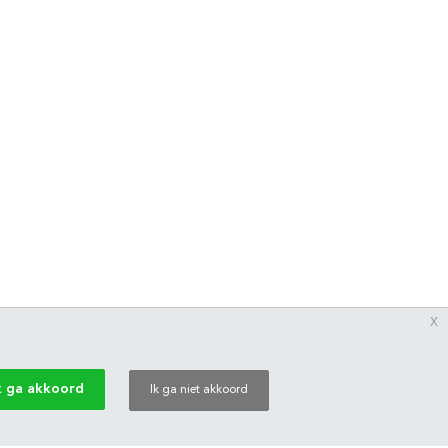
x
k ga akkoord
Ik ga niet akkoord