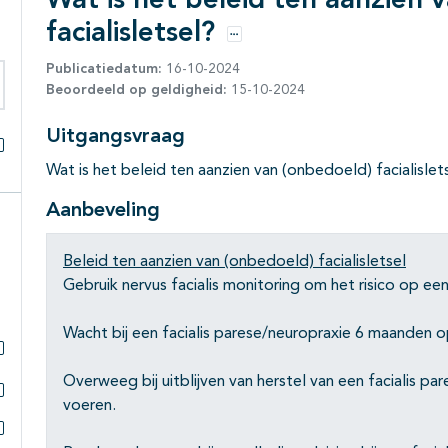
Wat is het beleid ten aanzien 
facialisletsel?
Opties
Publicatiedatum:
16-10-2024
Beoordeeld op geldigheid:
15-10-2024
eken binnen deze richtlijn
Uitgangsvraag
Alles openklappen
Wat is het beleid ten aanzien van (onbedoeld) facialislet
Aanbeveling
Beleid ten aanzien van (onbedoeld) facialisletsel
Gebruik nervus facialis monitoring om het risico op een
Wacht bij een facialis parese/neuropraxie 6 maanden o
Subpagina's open- en dichtklappen
Overweeg bij uitblijven van herstel van een facialis par
voeren.
Subpagina's open- en dichtklappen