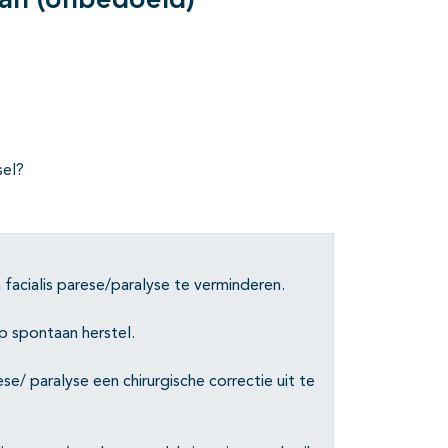
van (onbedoeld)
sel?
 facialis parese/paralyse te verminderen.
p spontaan herstel.
ese/ paralyse een chirurgische correctie uit te