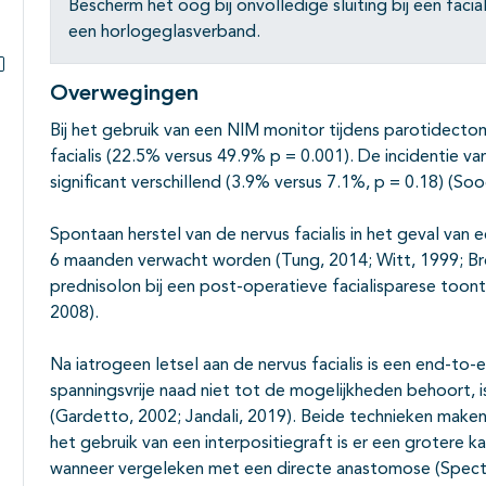
Subpagina's open- en dichtklappen
Bescherm het oog bij onvolledige sluiting bij een facia
een horlogeglasverband.
Subpagina's open- en dichtklappen
Overwegingen
Bij het gebruik van een NIM monitor tijdens parotidecto
facialis (22.5% versus 49.9% p = 0.001). De incidentie van
significant verschillend (3.9% versus 7.1%, p = 0.18) (Soo
Spontaan herstel van de nervus facialis in het geval van 
6 maanden verwacht worden (Tung, 2014; Witt, 1999; Bro
prednisolon bij een post-operatieve facialisparese toont
2008).
Na iatrogeen letsel aan de nervus facialis is een end-t
spanningsvrije naad niet tot de mogelijkheden behoort, i
(Gardetto, 2002; Jandali, 2019). Beide technieken make
het gebruik van een interpositiegraft is er een grotere 
wanneer vergeleken met een directe anastomose (Specto