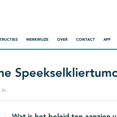
TRUCTIES
WERKWIJZE
OVER
CONTACT
APP
ne Speekselkliertum
:
26