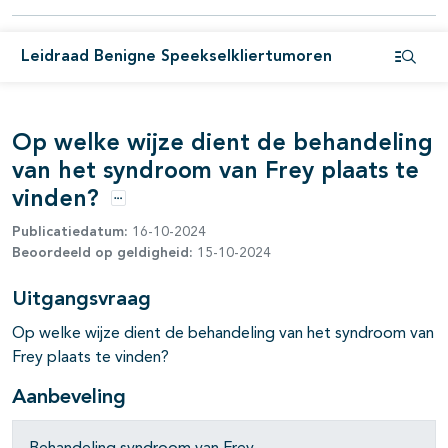
pagina's open- en dichtklappen
Leidraad Benigne Speekselkliertumoren
Open i
pagina's open- en dichtklappen
Op welke wijze dient de behandeling
van het syndroom van Frey plaats te
vinden?
Opties
Publicatiedatum:
16-10-2024
Beoordeeld op geldigheid:
15-10-2024
Uitgangsvraag
Op welke wijze dient de behandeling van het syndroom van
Frey plaats te vinden?
Aanbeveling