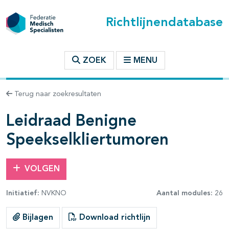
Richtlijnendatabase
t inhoudsopgave
ZOEK
MENU
n binnen deze richtlijn
Terug naar zoekresultaten
les openklappen
Leidraad Benigne
Speekselkliertumoren
VOLGEN
Initiatief:
NVKNO
Aantal modules:
26
pagina's open- en dichtklappen
Bijlagen
Download richtlijn
pagina's open- en dichtklappen