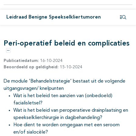
pagina's open- en dichtklappen
Leidraad Benigne Speekselkliertumoren
Open i
pagina's open- en dichtklappen
Peri-operatief beleid en complicaties
Opties
Publicatiedatum:
16-10-2024
Beoordeeld op geldigheid:
15-10-2024
De module 'Behandelstrategie' bestaat uit de volgende
uitgangsvragen/ knelpunten
Wat is het beleid ten aanzien van (onbedoeld)
facialisletsel?
Wat is het beleid van peroperatieve drainplaatsing en
speekselklierchirurgie in dagbehandeling?
Hoe dient te worden omgegaan met een seroom
en/of sialocèle?