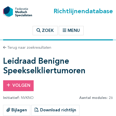
Richtlijnendatabase
t inhoudsopgave
ZOEK
MENU
n binnen deze richtlijn
Terug naar zoekresultaten
les openklappen
Leidraad Benigne
Speekselkliertumoren
VOLGEN
Initiatief:
NVKNO
Aantal modules:
26
pagina's open- en dichtklappen
Bijlagen
Download richtlijn
pagina's open- en dichtklappen