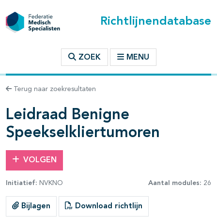
Richtlijnendatabase
t inhoudsopgave
ZOEK
MENU
n binnen deze richtlijn
Terug naar zoekresultaten
les openklappen
Leidraad Benigne
Speekselkliertumoren
VOLGEN
Initiatief:
NVKNO
Aantal modules:
26
pagina's open- en dichtklappen
Bijlagen
Download richtlijn
pagina's open- en dichtklappen