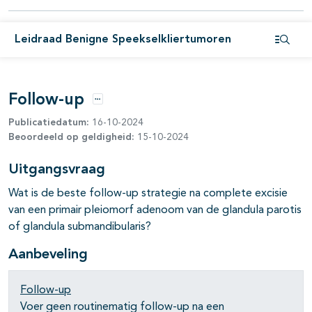
pagina's open- en dichtklappen
Leidraad Benigne Speekselkliertumoren
Open i
pagina's open- en dichtklappen
Follow-up
Opties
Publicatiedatum:
16-10-2024
Beoordeeld op geldigheid:
15-10-2024
Uitgangsvraag
Wat is de beste follow-up strategie na complete excisie
van een primair pleiomorf adenoom van de glandula parotis
of glandula submandibularis?
Aanbeveling
Follow-up
Voer geen routinematig follow-up na een