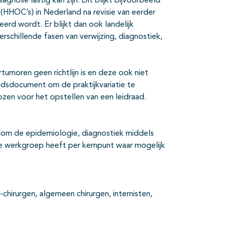
agnose lastig kan zijn. Dit blijkt bijvoorbeeld
 (HHOC’s) in Nederland na revisie van eerder
erd wordt. Er blijkt dan ook landelijk
schillende fasen van verwijzing, diagnostiek,
umoren geen richtlijn is en deze ook niet
idsdocument om de praktijkvariatie te
ozen voor het opstellen van een leidraad.
dom de epidemiologie, diagnostiek middels
e werkgroep heeft per kernpunt waar mogelijk
hirurgen, algemeen chirurgen, internisten,