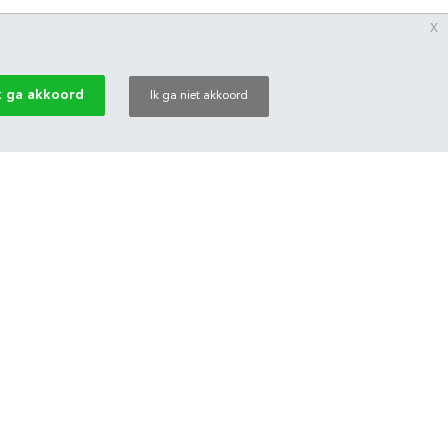
x
k ga akkoord
Ik ga niet akkoord