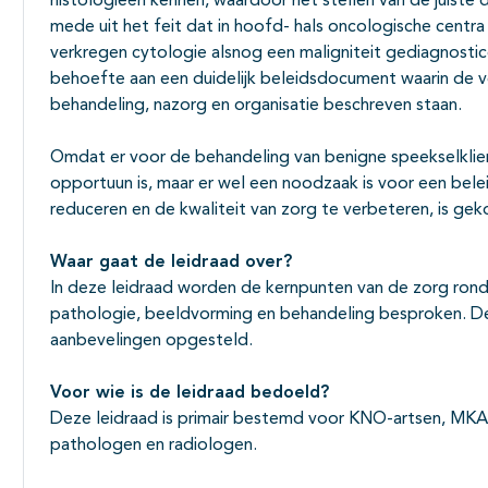
histologieën kennen, waardoor het stellen van de juiste di
mede uit het feit dat in hoofd- hals oncologische centra
verkregen cytologie alsnog een maligniteit gediagnostice
behoefte aan een duidelijk beleidsdocument waarin de ver
behandeling, nazorg en organisatie beschreven staan.
Omdat er voor de behandeling van benigne speekselkliert
opportuun is, maar er wel een noodzaak is voor een bele
reduceren en de kwaliteit van zorg te verbeteren, is gek
Waar gaat de leidraad over?
In deze leidraad worden de kernpunten van de zorg ron
pathologie, beeldvorming en behandeling besproken. D
aanbevelingen opgesteld.
Voor wie is de leidraad bedoeld?
Deze leidraad is primair bestemd voor KNO-artsen, MKA-c
pathologen en radiologen.