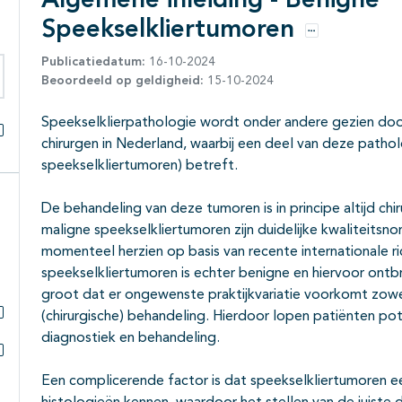
Algemene inleiding - Benigne
Speekselkliertumoren
Opties
Publicatiedatum:
16-10-2024
Beoordeeld op geldigheid:
15-10-2024
eken binnen deze richtlijn
Speekselklierpathologie wordt onder andere gezien do
chirurgen in Nederland, waarbij een deel van deze pathol
Alles openklappen
speekselkliertumoren) betreft.
De behandeling van deze tumoren is in principe altijd ch
maligne speekselkliertumoren zijn duidelijke kwaliteitsno
momenteel herzien op basis van recente internationale ri
speekselkliertumoren is echter benigne en hiervoor ontbre
groot dat er ongewenste praktijkvariatie voorkomt zowel 
(chirurgische) behandeling. Hierdoor lopen patiënten po
Subpagina's open- en dichtklappen
diagnostiek en behandeling.
Subpagina's open- en dichtklappen
Een complicerende factor is dat speekselkliertumoren e