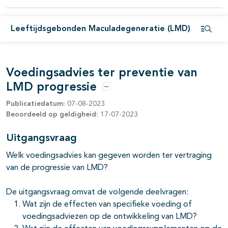
pagina's open- en dichtklappen
Leeftijdsgebonden Maculadegeneratie (LMD)
pagina's open- en dichtklappen
Open i
pagina's open- en dichtklappen
Voedingsadvies ter preventie van
LMD progressie
Opties
Publicatiedatum:
07-08-2023
Beoordeeld op geldigheid:
17-07-2023
Uitgangsvraag
pagina's open- en dichtklappen
Welk voedingsadvies kan gegeven worden ter vertraging
van de progressie van LMD?
pagina's open- en dichtklappen
De uitgangsvraag omvat de volgende deelvragen:
pagina's open- en dichtklappen
Wat zijn de effecten van specifieke voeding of
voedingsadviezen op de ontwikkeling van LMD?