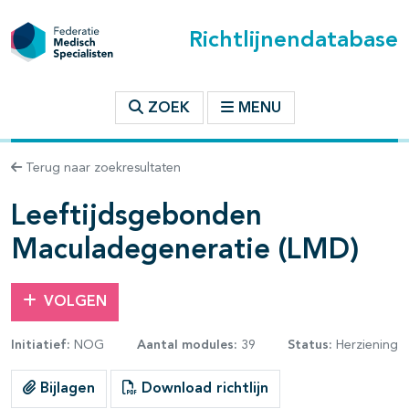
Richtlijnendatabase
t inhoudsopgave
ZOEK
MENU
n binnen deze richtlijn
Terug naar zoekresultaten
Leeftijdsgebonden
les openklappen
Maculadegeneratie (LMD)
VOLGEN
Initiatief:
NOG
Aantal modules:
39
Status:
Herziening
pagina's open- en dichtklappen
Bijlagen
Download richtlijn
pagina's open- en dichtklappen