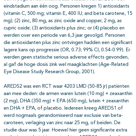
eindstadium aan één oog. Personen kregen 1) antioxidants
(vitamin C, 500 mg; vitamin E, 400 IU; and beta carotene, 15
mg); (2) zinc, 80 mg, as zinc oxide and copper, 2 mg, as
cupric oxide; (3) antioxidants plus zinc; or (4) placebo en
werden over een periode van 6,3 jaar gevolgd. Personen
die antioxidanten plus zinc ontvingen hadden een significant
lagere kans op progressie (OR, 0.73; 99% CI, 0.54-0.99). Er
werden geen statische serious adverse effects gevonden,
al gaf de hoge dosis zink wel maagklachten (Age-Related
Eye Disease Study Research Group, 2001).
AREDS2 was een RCT waar 4203 LMD (50-85 jr) patiënten
aan mee deden: de armen waren lutein (10 mg) + zeaxanthin
(2 mg), DHA (350 mg) + EPA (650 mg), lutein + zeaxanthin
en DHA + EPA, of placebo. Iedereen kreeg AREDS1 of
werd nogmaals gerandomiseerd naar exclusie van beta-
caroteen, verlaging van zinc naar 25 mg, of beiden. De
studie duur was 5 jaar. Hoewel hier geen significante extra