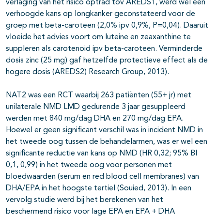
verlaging van het risico optrad tov AREDS1, werd wel een
verhoogde kans op longkanker geconstateerd voor de
groep met beta-caroteen (2,0% ipv 0,9%, P=0,04). Daaruit
vloeide het advies voort om luteine en zeaxanthine te
suppleren als carotenoid ipv beta-caroteen. Verminderde
dosis zinc (25 mg) gaf hetzelfde protectieve effect als de
hogere dosis (AREDS2) Research Group, 2013).
NAT2 was een RCT waarbij 263 patiënten (55+ jr) met
unilaterale NMD LMD gedurende 3 jaar gesuppleerd
werden met 840 mg/dag DHA en 270 mg/dag EPA.
Hoewel er geen significant verschil was in incident NMD in
het tweede oog tussen de behandelarmen, was er wel een
significante reductie van kans op NMD (HR 0,32; 95% BI
0,1, 0,99) in het tweede oog voor personen met
bloedwaarden (serum en red blood cell membranes) van
DHA/EPA in het hoogste tertiel (Souied, 2013). In een
vervolg studie werd bij het berekenen van het
beschermend risico voor lage EPA en EPA + DHA