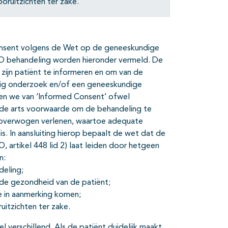
oruitzichten ter zake.
onsent volgens de Wet op de geneeskundige
 behandeling worden hieronder vermeld. De
ijn patiënt te informeren en om van de
dig onderzoek en/of een geneeskundige
ken we van ‘Informed Consent’ ofwel
de arts voorwaarde om de behandeling te
loverwogen verlenen, waartoe adequate
is. In aansluiting hierop bepaalt de wet dat de
, artikel 448 lid 2) laat leiden door hetgeen
n:
deling;
 de gezondheid van de patiënt;
 in aanmerking komen;
uitzichten ter zake.
el verschillend. Als de patiënt duidelijk maakt