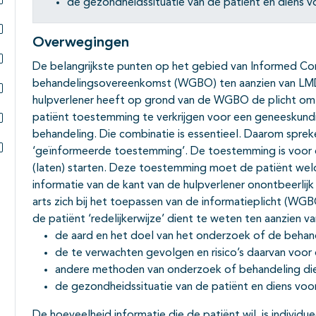
de gezondheidssituatie van de patiënt en diens vo
Subpagina's open- en dichtklappen
Overwegingen
Subpagina's open- en dichtklappen
De belangrijkste punten op het gebied van Informed C
Subpagina's open- en dichtklappen
behandelingsovereenkomst (WGBO) ten aanzien van LMD
hulpverlener heeft op grond van de WGBO de plicht om z
Subpagina's open- en dichtklappen
patiënt toestemming te verkrijgen voor een geneeskun
behandeling. Die combinatie is essentieel. Daarom spre
Subpagina's open- en dichtklappen
‘geïnformeerde toestemming’. De toestemming is voor 
Subpagina's open- en dichtklappen
(laten) starten. Deze toestemming moet de patiënt we
informatie van de kant van de hulpverlener onontbeerlijk 
arts zich bij het toepassen van de informatieplicht (WGBO
de patiënt ‘redelijkerwijze’ dient te weten ten aanzien va
de aard en het doel van het onderzoek of de behan
de te verwachten gevolgen en risico’s daarvan voor
andere methoden van onderzoek of behandeling die
de gezondheidssituatie van de patiënt en diens voor
De hoeveelheid informatie die de patiënt wil, is individue