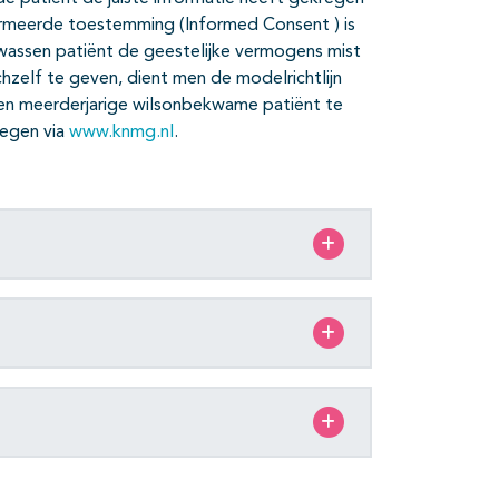
ormeerde toestemming (Informed Consent ) is
wassen patiënt de geestelijke vermogens mist
ichzelf te geven, dient men de modelrichtlijn
een meerderjarige wilsonbekwame patiënt te
legen via
www.knmg.nl
.