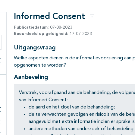
Informed Consent
Opties
Publicatiedatum:
07-08-2023
Beoordeeld op geldigheid:
17-07-2023
Uitgangsvraag
eken binnen deze richtlijn
Welke aspecten dienen in de informatievoorziening aan
opgenomen te worden?
Alles openklappen
Aanbeveling
Verstrek, voorafgaand aan de behandeling, de volgen
van Informed Consent:
de aard en het doel van de behandeling;
de te verwachten gevolgen en risico’s van de beh
Subpagina's open- en dichtklappen
aangevuld met extra informatie indien er sprake is
andere methoden van onderzoek of behandeling d
Subpagina's open- en dichtklappen