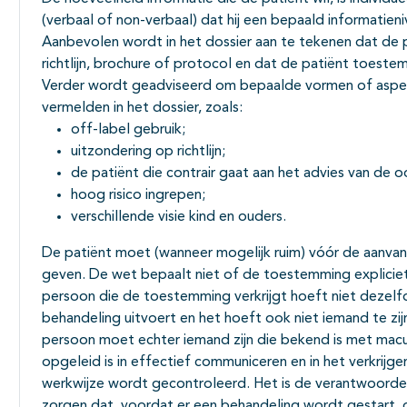
(verbaal of non-verbaal) dat hij een bepaald informatien
Aanbevolen wordt in het dossier aan te tekenen dat de
richtlijn, brochure of protocol en dat de patiënt toest
Verder wordt geadviseerd om bepaalde vormen of aspect
vermelden in het dossier, zoals:
off-label gebruik;
uitzondering op richtlijn;
de patiënt die contrair gaat aan het advies van de o
hoog risico ingrepen;
verschillende visie kind en ouders.
De patiënt moet (wanneer mogelijk ruim) vóór de aanv
geven. De wet bepaalt niet of de toestemming explicie
persoon die de toestemming verkrijgt hoeft niet dezelfd
behandeling uitvoert en het hoeft ook niet iemand te zijn
persoon moet echter iemand zijn die bekend is met macu
opgeleid is in effectief communiceren en in het verkrij
werkwijze wordt gecontroleerd. Het is de verantwoorde
zorgen dat, voordat er een behandeling wordt gestart, d