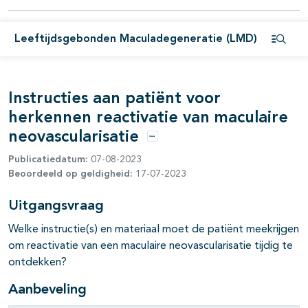
pagina's open- en dichtklappen
Leeftijdsgebonden Maculadegeneratie (LMD)
pagina's open- en dichtklappen
Open i
Instructies aan patiënt voor
herkennen reactivatie van maculaire
neovascularisatie
Opties
Publicatiedatum:
07-08-2023
Beoordeeld op geldigheid:
17-07-2023
pagina's open- en dichtklappen
Uitgangsvraag
pagina's open- en dichtklappen
Welke instructie(s) en materiaal moet de patiënt meekrijgen
om reactivatie van een maculaire neovascularisatie tijdig te
pagina's open- en dichtklappen
ontdekken?
pagina's open- en dichtklappen
Aanbeveling