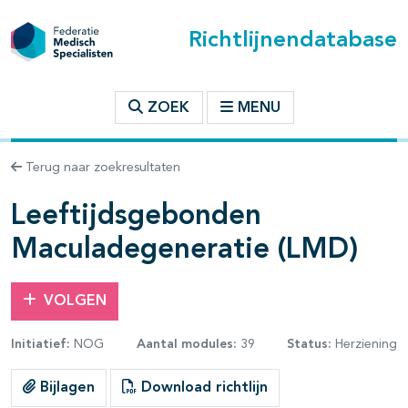
Richtlijnendatabase
t inhoudsopgave
ZOEK
MENU
n binnen deze richtlijn
Terug naar zoekresultaten
Leeftijdsgebonden
les openklappen
Maculadegeneratie (LMD)
VOLGEN
Initiatief:
NOG
Aantal modules:
39
Status:
Herziening
pagina's open- en dichtklappen
Bijlagen
Download richtlijn
pagina's open- en dichtklappen