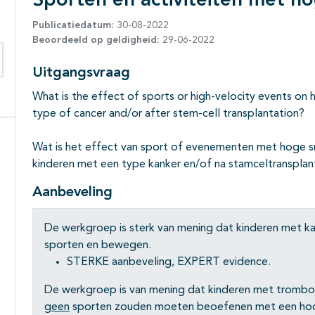
Sporten en activiteiten met h
Publicatiedatum:
30-08-2022
Beoordeeld op geldigheid:
29-06-2022
Uitgangsvraag
eken binnen deze richtlijn
What is the effect of sports or high-velocity events on 
type of cancer and/or after stem-cell transplantation?
Wat is het effect van sport of evenementen met hoge sn
kinderen met een type kanker en/of na stamceltransplan
Aanbeveling
De werkgroep is sterk van mening dat kinderen met
sporten en bewegen.
STERKE aanbeveling, EXPERT evidence.
De werkgroep is van mening dat kinderen met trombo
geen
sporten zouden moeten beoefenen met een hoog 