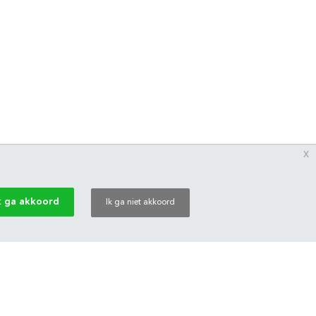
x
k ga akkoord
Ik ga niet akkoord