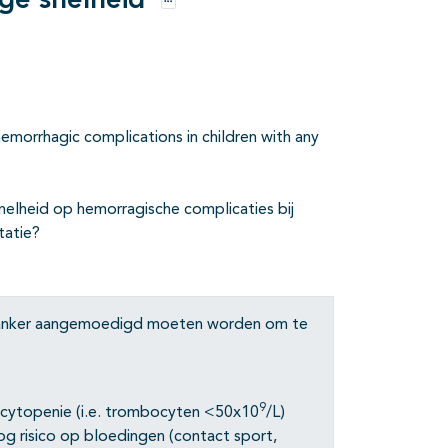
oge snelheid
Opties
hemorrhagic complications in children with any
elheid op hemorragische complicaties bij
tatie?
 kanker aangemoedigd moeten worden om te
9
cytopenie (i.e. trombocyten <50x10
/L)
risico op bloedingen (contact sport,