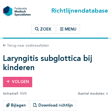
Richtlijnendatabase
t inhoudsopgave
ZOEK
MENU
n binnen deze richtlijn
Terug naar zoekresultaten
les openklappen
Laryngitis subglottica bij
kinderen
VOLGEN
Initiatief:
NVK
Aantal modules:
6
pagina's open- en dichtklappen
Bijlagen
Download richtlijn