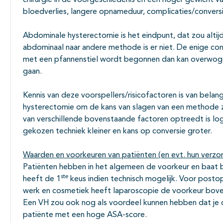
chirurgie in de voorgeschiedenis en een hoger gewicht 
bloedverlies, langere opnameduur, complicaties/convers
Abdominale hysterectomie is het eindpunt, dat zou altijd
abdominaal naar andere methode is er niet. De enige conve
met een pfannenstiel wordt begonnen dan kan overwogen
gaan.
Kennis van deze voorspellers/risicofactoren is van bela
hysterectomie om de kans van slagen van een methode zo
van verschillende bovenstaande factoren optreedt is log
gekozen techniek kleiner en kans op conversie groter.
Waarden en voorkeuren van patiënten (en evt. hun verzo
Patiënten hebben in het algemeen de voorkeur en baat bi
ste
heeft de 1
keus indien technisch mogelijk. Voor posto
werk en cosmetiek heeft laparoscopie de voorkeur bove
Een VH zou ook nog als voordeel kunnen hebben dat je de
patiënte met een hoge ASA-score.