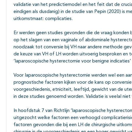
validatie van het predictiemodel en het feit dat de cru
eindigen als dusdanig) in de studie van Pepin (2020) i
uitkomstmaat: complicaties.
Er werden geen studies gevonden die de vraag konden b
op het slagen van een vaginale of abdominale hysterecto
noodzaak tot conversie bij VH naar andere methode geven
de keuze van VH of LH worden uitvoerig besproken en toe
‘laparoscopische hysterectomie voor benigne indicaties
Voor laparoscopische hysterectomie werden wel een aa
prognostische factoren kijken voor de kans op conversie
voorgeschiedenis, etniciteit, leeftijd, gewicht van de ute
in deze studies genoemd worden. Validatie is veelal niet v
In hoofdstuk 7 van Richtlijn ‘laparoscopische hysterecto
uitgezocht welke factoren een verhoogd complicatieris
factoren gevonden die bij een LH de chirurgische uitko