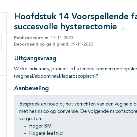
Hoofdstuk 14 Voorspellende f
succesvolle hysterectomie
Opties
Publicatiedatum:
13-11-2023
Beoordeeld op geldigheid:
09-11-2023
eken binnen deze richtlijn
Uitgangsvraag
Alles openklappen
Welke indicaties, patiënt- of uteriene kenmerken bepale
(vaginaal/abdominaal/laparoscopisch)?
Aanbeveling
Bespreek en houd bij het verrichten van een vaginale 
met het risico op conversie. De volgende risicofactor
vergroten:
Hoger BMI
Hogere leeftijd