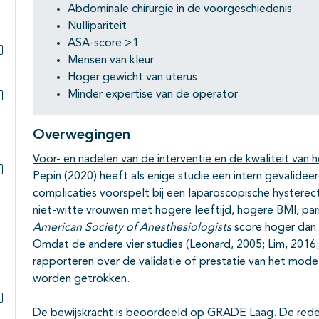
Abdominale chirurgie in de voorgeschiedenis
Nullipariteit
ASA-score >1
Mensen van kleur
Subpagina's open- en dichtklappen
Hoger gewicht van uterus
Minder expertise van de operator
Subpagina's open- en dichtklappen
Overwegingen
Voor- en nadelen van de interventie en de kwaliteit van h
Pepin (2020) heeft als enige studie een intern gevalide
Subpagina's open- en dichtklappen
complicaties voorspelt bij een laparoscopische hysterecto
niet-witte vrouwen met hogere leeftijd, hogere BMI, par
American Society of Anesthesiologists
score hoger dan 
Omdat de andere vier studies (Leonard, 2005; Lim, 2016;
rapporteren over de validatie of prestatie van het model
worden getrokken.
De bewijskracht is beoordeeld op GRADE Laag. De reden
Subpagina's open- en dichtklappen