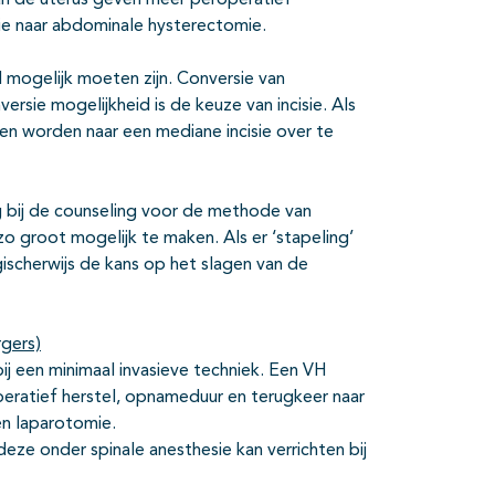
van de uterus geven meer peroperatief
ie naar abdominale hysterectomie.
 mogelijk moeten zijn. Conversie van
rsie mogelijkheid is de keuze van incisie. Als
 worden naar een mediane incisie over te
ng bij de counseling voor de methode van
 groot mogelijk te maken. Als er ‘stapeling’
ischerwijs de kans op het slagen van de
rgers)
j een minimaal invasieve techniek. Een VH
peratief herstel, opnameduur en terugkeer naar
n laparotomie.
ze onder spinale anesthesie kan verrichten bij